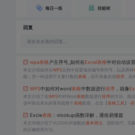
回复
请发表友善的回复…
wps
表格
户主序号_如何在
Excel
表格
中对自动设置
本文介绍如何在
WPS
文档中设置项目编号和符号，以及两种
能；另一种适用于大量行数的
表格
，但不具备自动
排序
。此
WPS
中如何对word
表格
中数据进行
排序
，就像
Ex
本文介绍了在
WPS
中对Word
表格
数据进行
排序
的方法。指出
选中除去表头的某列或整个
表格
数据，点击【
表格
工具
】-
排
Excle
表格
：vlookup函数详解，通俗易懂篇
本文详细介绍了VLOOKUP函数的
基本
用法
、进阶技巧、匹
的正确使用方法。