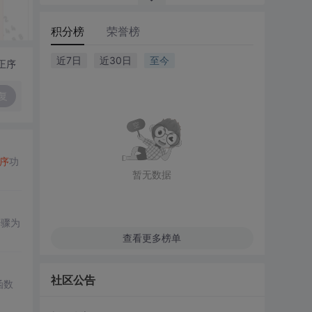
积分榜
荣誉榜
近7日
近30日
至今
正序
复
序
功
暂无数据
步骤为
查看更多榜单
社区公告
函数