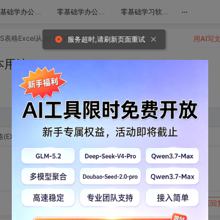
...
零基础学办公软件WPS文字Word从入门到精通课程
零基础学办公软件WPS表格Excel从入门到精通课程
零基础学习软件WPS演示（PPT）视频教程
S表格Excel从入门到精通课程
帖子详情
用AI写
服务超时,请刷新页面重试
基本用法
格(EXCEL)排序工具基本用法5-3WPS表格(EXCEL)排序工具基本用法
转发到动态
举报
写回