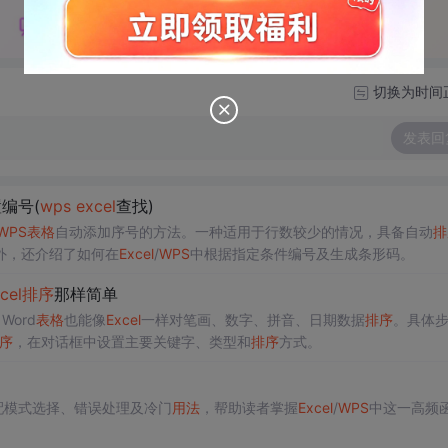
切换为时间
发表回
编号(
wps
excel
查找)
WPS
表格
自动添加序号的方法。一种适用于行数较少的情况，具备自动
排
外，还介绍了如何在
Excel
/
WPS
中根据指定条件编号及生成条形码。
cel
排序
那样简单
Word
表格
也能像
Excel
一样对笔画、数字、拼音、日期数据
排序
。具体
序
，在对话框中设置主要关键字、类型和
排序
方式。
配模式选择、错误处理及冷门
用法
，帮助读者掌握
Excel
/
WPS
中这一高频