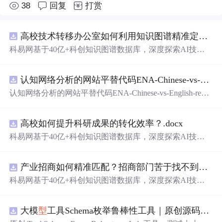
38
回复
打赏
高校技术转移办公室如何利用知识图谱精准定位产业需求与技术适配点？.docx
科易网基于40亿+科创知识图谱数据库，深度探索AI技术
在技术转移、成果转化、技术经纪、知识产权、产业创
新、科技招商等垂直领域的多样化应用场景，研究科技创
认知网络分析的网站平替代码ENA-Chinese-vs-English-reproducible.zip
新领域的AI+数智化解决方案，推动科技创新与产业创新
智能化发展。
认知网络分析的网站平替代码ENA-Chinese-vs-English-repro
ducible.zip
高校如何提升科研成果的转化效率？.docx
科易网基于40亿+科创知识图谱数据库，深度探索AI技术
在技术转移、成果转化、技术经纪、知识产权、产业创
新、科技招商等垂直领域的多样化应用场景，研究科技创
产业招商如何精准匹配？招商部门苦于找不到符合产业链补链强链方向的目标企业怎么办？.docx
新领域的AI+数智化解决方案，推动科技创新与产业创新
智能化发展。
科易网基于40亿+科创知识图谱数据库，深度探索AI技术
在技术转移、成果转化、技术经纪、知识产权、产业创
新、科技招商等垂直领域的多样化应用场景，研究科技创
大模
型
工具Schema枚举鲁棒性工具｜原创源码+测试+离线报告
新领域的AI+数智化解决方案，推动科技创新与产业创新
智能化发展。