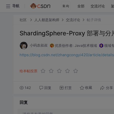
全部
交流讨论
导航
社区
人人都是架构师
交流讨论
帖子详情
ShardingSphere-Proxy 
优质创作者: Java技术领域
领域专
小码农叔叔
https://blog.csdn.net/zhangcongyi420/article/deta
给本帖投票
142
回复
打赏
分享
收藏
回复