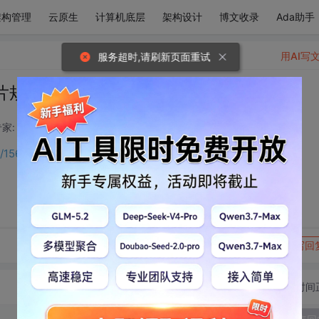
架构管理
云原生
计算机底层
架构设计
博文收录
Ada助手
用AI写
服务超时,请刷新页面重试
部署与分片规则配置实战详解
家: 后端开发技术领域
2026-01-25 16:06:20
ils/156560715?spm=1001.2014.3001.5502
转发到动态
举报
写回
切换为时间