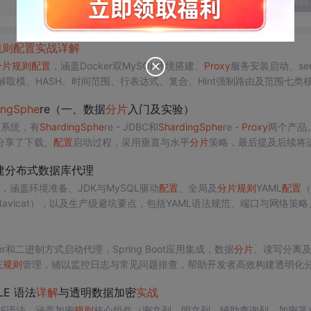
发表回
规则
配置
实战
详解
分片
规则
配置
，涵盖Docker双MySQL环境搭建、
Proxy
服务安装启动、serv
解取模、HASH、时间范围、行表达式、复合、Hint强制路由及范围七类
语言异构系统中实现零侵入分库分表的能力。
ing
Sphe
re（一、数据
分片
入门及实验）
态系统，有
Sharding
Sphe
re - JDBC和
Sharding
Sphe
re -
Proxy
两个产品
分享了下载、
配置
启动过程，采用垂直与水平
分片
策略，最后提及后续将
建分布式数据库代理
，涵盖环境准备、JDK与MySQL驱动
配置
、全局及
分片
规则
YAML
配置
（
avicat），以及生产级避坑要点，包括YAML语法规范、端口与网络策略
r和二进制方式启动代理，Spring Boot应用集成，数据
分片
、读写分离
态
规则
管理，辅以监控日志与常见问题排查，帮助开发者高效构建透明化
LE 语法
详解
与透明数据加密
实战
RULE语法，涵盖加密
规则
核心组件（密文列、明文列、辅助查询列、加密器