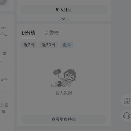
复
加入社区
er.
积分榜
荣誉榜
核心
分
近7日
近30日
至今
。重
进行S
支持
、驱
暂无数据
及加密
分布
查看更多榜单
）、