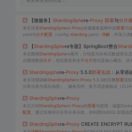
请发表友善的回复…
【微服务】
Sharding
Sphe
re-
Proxy
部署
与
分片
本文详述
Sharding
Sphe
re-
Proxy
在微服务架构中的
部署
与
yaml与
分片
配置
（config-
sharding
.yaml）
详解
，并深入讲
片
策略的原理与实操
配置
，强调其作为透明数据库代理在多
【
Sharding
Sphe
re专题】SpringBoot整合
Shard
本文围绕
Sharding
Sphe
re展开，介绍其为分布式数据库生
点阐述数据
分片
，包括垂直和水平
分片
形式及核心概念。还
pringBoot整合。
Sharding
sphe
re-
Proxy
5.5.0
部署
实战
：从零搭
本文详细讲解
Sharding
Sphe
re-
Proxy
5.5.0的完整
部署
流程
分库分表与混合场景）、服务启停、多方式连接验证（CLI/N
动兼容性和高可用
部署
建议。
Sharding
Sphe
re-
Proxy
本文介绍
Sharding
Sphe
re-
Proxy
的
部署
与使用，涵盖Docke
配置
。通过实例演示分库分表示效，并利用DistSQL实现动
式数据库架构。
Sharding
Sphe
re-
Proxy
CREATE ENCRYPT RU
本文
详解
Sharding
Sphe
re-
Proxy
的CREATE ENCRYPT 