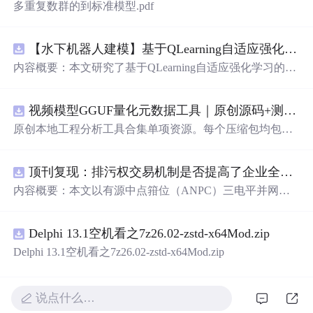
多重复数群的到标准模型.pdf
【水下机器人建模】基于QLearning自适应强化学习PID控制器在AUV中的应用研究（Matlab代码实现）
内容概要：本文研究了基于QLearning自适应强化学习的PI
D控制器在自主水下航行器（AUV）中的应用，通过Matla
b代码实现了对水下机器人的动力学建模与运动控制。重点
视频模型GGUF量化元数据工具｜原创源码+测试+离线报告
探讨了将强化学习算法QLearning与传统PID控制相结合的
方法，以提升AUV在复杂、时变及非线性水下环境中的自
原创本地工程分析工具合集单项资源。每个压缩包均包含
适应控制能力。文中系统分析了AUV的运动学与动力学特
完整 JavaScript/Node.js 源码、3 项自动化测试、可复现合
性，阐述了传统PID参数整定面临的挑战，并提出采用QLe
成示例、离线 HTML/JSON/SVG 报告、1080×720 真实运
arning算法在线动态优化PID控制器的比例、积分和微分参
顶刊复现：排污权交易机制是否提高了企业全要素生产率 -来自中国上市公司的证据（论文+数据）
行效果图、README、运行说明、功能清单、MIT License
数，从而实现对系统误差、响应速度、超调量等性能指标
及原创授权声明。Node.js 18+ 可直接运行，零第三方运行
内容概要：本文以有源中点箝位（ANPC）三电平并网逆
的综合优化。通过Matlab仿真实验验证了该复合控制策略
依赖，适合开发者进行工程预检、质量审查和交付复核。
变器为研究对象，提出并构建了一套融合双极性倍频脉宽
在轨迹跟踪精度、抗外部干扰能力和系统鲁棒性方面的显
调制（DPWMA）、正负序分离锁相控制与电网电压前馈
著优势，充分展示了强化学习在智能水下装备自主控制领
Delphi 13.1空机看之7z26.02-zstd-x64Mod.zip
的一体化高性能并网控制策略。通过深入分析ANPC三电
域的可行性和应用潜力。; 适合人群：具备自动控制理论基
平拓扑在开关损耗均衡、中点电位可控性及输出谐波低等
Delphi 13.1空机看之7z26.02-zstd-x64Mod.zip
础、强化学习基础知识及Matlab编程能力的研究生、科研
方面的结构优势，确立了其作为大功率高质量并网系统的
人员和自动化、海洋工程、机器人等相关领域的技术研发
硬件基础。在此基础上，DPWMA调制策略有效提升等效
人员。; 使用场景及目标：①用于水下机器人、无人潜航器
开关频率，显著降低输出电流电压的总谐波畸变率，优化
说点什么…
等智能移动装备的高精度运动控制系统设计与开发；②开
稳态电能质量；正负序分离锁相技术精准剥离电网电压中