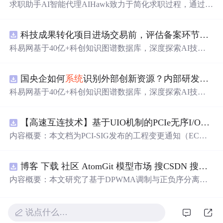
求职助手AI智能代理AIHawk致力于简化求职过程，通过自
动化职位申请流程。借助人工智能，它能够帮助用户以定
制化的方式申请多个职位。
科技成果转化项目进场交易前，评估备案环节需要准备哪些材料？.docx
科易网基于40亿+科创知识图谱数据库，深度探索AI技术
在技术转移、成果转化、技术经纪、知识产权、产业创
新、科技招商等垂直领域的多样化应用场景，研究科技创
国央企如何
系统
识别外部创新资源？内部研发体系完善，但对外部高校、中小科技企业技术能力缺乏动态认知。.docx
新领域的AI+数智化解决方案，推动科技创新与产业创新
智能化发展。
科易网基于40亿+科创知识图谱数据库，深度探索AI技术
在技术转移、成果转化、技术经纪、知识产权、产业创
新、科技招商等垂直领域的多样化应用场景，研究科技创
【高速互连技术】基于UIO机制的PCIe无序I/O扩展：多路径架构下内存请求的高性能传输与排序控制方案设计
新领域的AI+数智化解决方案，推动科技创新与产业创新
智能化发展。
内容概要：本文档为PCI-SIG发布的工程变更通知（EC
N），介绍了名为“无序输入/输出（Unordered I/O, UIO）”
的新功能，旨在解决传统PCI/PCIe架构中严格的顺序传输
博客 下载 社区 AtomGit 模型市场 搜CSDN 搜索 AI 搜索 会员中心 创作中心 基于DPWMA调制与正负序分离的ANPC三电平并网逆变器前馈控制策略研究（Simulink仿真实现）
规则对多路径拓扑和高性能IO
系统
的限制。UIO基于Flit模
式，定义了一套新的TLP（事务层包）类型和规则，允许
内容概要：本文研究了基于DPWMA调制与正负序分离的
请求方（Requester）自主管理数据顺序，支持多路径路
ANPC三电平并网逆变器前馈控制策略，旨在解决传统三
由、提升
系统
效率并兼容现有生产者-消费者模型。文档详
电平逆变器存在的谐波含量高、电网不平衡工况适应性差
细说明了UIO
及动态响应速度不足等问题。通过采用有源中点箝位（AN
说点什么…
PC）三电平逆变器拓扑，结合双极性倍频脉宽调制（DPW