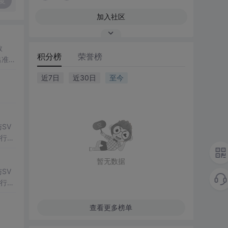
复
加入社区
数
积分榜
荣誉榜
出准确
常方
近7日
近30日
至今
SV
行np
项目
暂无数据
SV
行np
项目
查看更多榜单