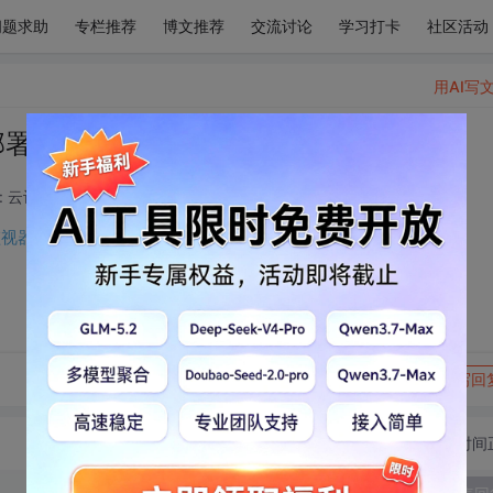
问题求助
专栏推荐
博文推荐
交流讨论
学习打卡
社区活动
用AI写
部署vnStat网络流量监视器
: 云计算技术领域
2026-03-23 22:13:22
监视器
转发到动态
举报
写回
切换为时间