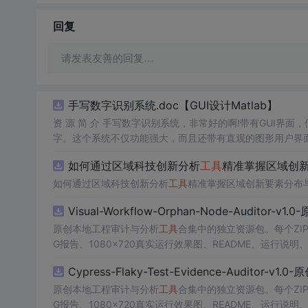
回复
请发表友善的回复…
手写数字识别系统.doc【GUI设计Matlab】
资 源 简 介 手写数字识别系统，非常好的啊!带有GUI界面
字。这个系统不仅功能强大，而且还带有直观的图形用户界面
的识别结果。这个系统可以在各种场景中使用，无论是学校
如何通过区域科技创新分析
工具
精准掌握区域创新
便和实用的
工具
，你一定会喜欢它的！
如何通过区域科技创新分析
工具
精准掌握区域创新要素分布
Visual-Workflow-Orphan-Node-Auditor-v1
原创本地工程审计与分析
工具
合集中的独立资源包。每个ZI
G报告、1080×720真实运行效果图、README、运行说明、功
m test验证算法，执行npm run report生成报
Cypress-Flaky-Test-Evidence-Auditor-v1
源码、Logo、官方截图、论文、生产日志或其他受限素材
原创本地工程审计与分析
工具
合集中的独立资源包。每个ZI
G报告、1080×720真实运行效果图、README、运行说明、功