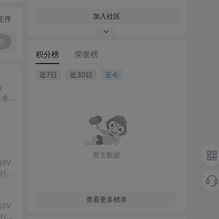
加入社区
正序
复
积分榜
荣誉榜
近7日
近30日
至今
数
出准确
常方
暂无数据
SV
行np
项目
查看更多榜单
SV
行np