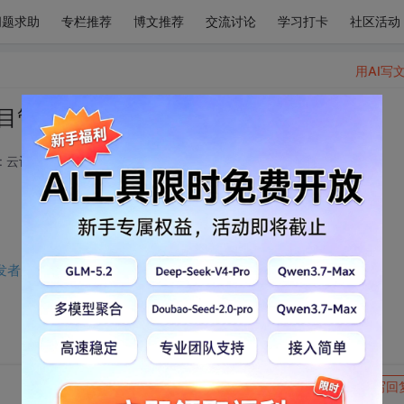
问题求助
专栏推荐
博文推荐
交流讨论
学习打卡
社区活动
用AI写
us项目管理工具【华为开发者空间】
: 云计算技术领域
2026-03-30 23:29:54
开发者空间】
转发到动态
举报
写回