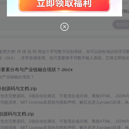
切换为时间
发表回
，使用方便! 详 情 说 明 用这个手写数字识别系统，你可以轻松地识别手写
（GUI），非常容易使用。你只需要将手写数字输入系统，它将立即给
、工作还是日常生活，都能为你提供快速和准确的识别服务。它是一个非
要素分布与产业链融合现状？.docx
与产业链融合现状？
.0-原创源码与文档.zip
P包含完整源码、3项自动化测试、可复现合成示例、离线HTML、JSON与
能清单、MIT License及原创与授权声明。解压后进入project目录，执
告，也可通过本地静态服务器打开网页。运行时零第三方依赖，不包含热点产品或开源
.0-原创源码与文档.zip
。适合前端开发、AI应用工程、测试审计和课程实践。
P包含完整源码、3项自动化测试、可复现合成示例、离线HTML、JSON与
能清单、MIT License及原创与授权声明。解压后进入project目录，执