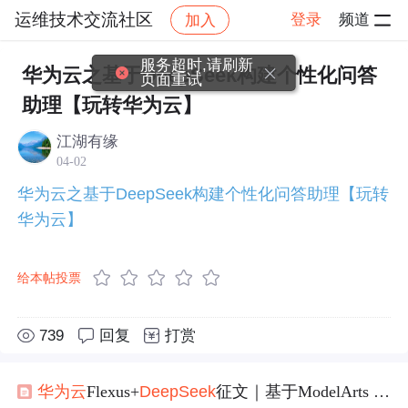
运维技术交流社区
登录
频道
加入
帖子详情
社区
运维技术交流社区
博文推荐
服务超时,请刷新
华为云之基于DeepSeek构建个性化问答
页面重试
助理【玩转华为云】
江湖有缘
04-02
华为云之基于DeepSeek构建个性化问答助理【玩转
华为云】
给本帖投票
739
回复
打赏
华为云
Flexus+
Deep
Seek
征文｜基于ModelArts Studio平台使用Python