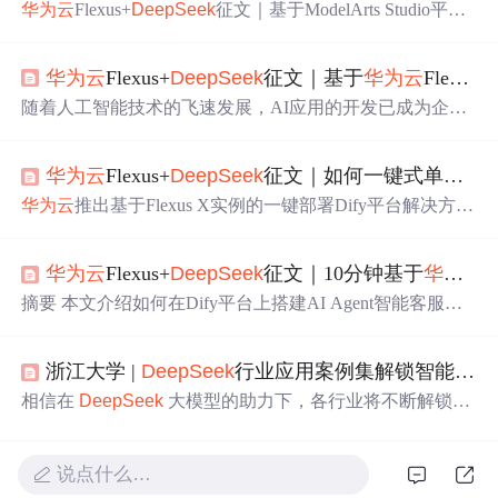
华为云
Flexus+
Deep
Seek
征文｜基于ModelArts Studio平台
使用Python
构建
AI导游
助理
华为云
Flexus+
Deep
Seek
征文｜基于
华为云
Flexus&
随着人工智能技术的飞速发展，AI应用的开发已成为企业
和开发者创新的重要领域。尤其在知识管理、客户服务、
智能
助理
等领域，AI Agent已成为提升工作效率、减少成
华为云
Flexus+
Deep
Seek
征文｜如何一键式单机部署基于
本并提供
个性化
服务的核心工具。在本篇文章中，我们将
深入探讨
华为云
的
Deep
Seek
大模型推理服务、Flexus云服
华为云
推出基于Flexus X实例的一键部署Dify平台解决方
务器及Dify一键部署平台，展示如何通过这些工具快速搭
案，助力企业快速
构建
大模型应用。Dify作为开源LLM应
建一个智能AI Agent应用。我们还将通过具体案例“职场情
用开发平台，支持多模型接入，提供可视化编排和API接
绪导师”智能体小助手的搭建，带领大家走进企业级AI应用
华为云
Flexus+
Deep
Seek
征文｜10分钟基于
华为云
口，降低AI应用开发门槛。平台支持
构建
智能
问答
、知识
开发的实际流程。
库管理等场景，并强调数据安全合规的私有化部署能力。
摘要 本文介绍如何在Dify平台上搭建AI Agent智能客服应
用户可通过
华为云
ModelArts Studio开通
Deep
Seek
-V3/R1
用。主要内容包括： 创建空白应用：Dify提供四种应用类
商用服务，体验32K长文本处理、智能
问答
等AI能力。该
型（聊天助手、Agent、文本生成、Chatflow），用户可根
方案整合了高性能云资源与大模型技术，为企业提供从开
浙江大学 |
Deep
Seek
行业应用案例集解锁智能变革密码（附153页PDF及公开课视频下载）
据需求选择Agent类型。 配置Agent：通过可视化界面设置
发到部署的全流程支持，推动业务智能化升级。
应用信息，使用提示词生成器优化指令，配置模型参数和
相信在
Deep
Seek
大模型的助力下，各行业将不断解锁智
知识库检索（支持RAG Pipeline）。 发布与优化：调试后
能变革的新密码，创造更加美好的未来。
发布为Web应用，可调整变量必填设置和回答语言限制
（如过滤英文回答）。 进阶功能：介绍Chatflow工作流编
说点什么…
排，适用于复杂多轮对话场景，支持记忆功能和