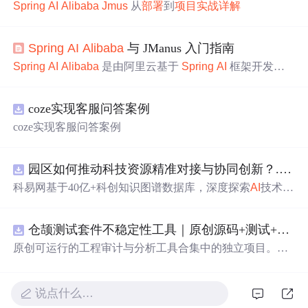
Spring
AI
Alibaba
Jmus
从
部署
到
项目实战
详解
Spring
AI
Alibaba
与 JManus 入门指南
Spring
AI
Alibaba
是由阿里云基于
Spring
AI
框架开发的
一个开源
AI
应用开发框架，专为 Java 开发者设计。它深
度集成了阿里云通义系列模型和百炼平台，旨在帮助开发
coze实现客服问答案例
者快速构建智能化的企业级
AI
应用。JManus 是基于
Sprin
g
AI
Alibaba
开发的通用智能体平台，灵感来源于 OpenMa
coze实现客服问答案例
nus，专为构建任务驱动的
AI
智能体而设计。它不仅是一
个智能体实现，还提供了一个开发平台，允许开发者创建
定制化的、面向特定业务场景的智能体。
园区如何推动科技资源精准对接与协同创新？.docx
科易网基于40亿+科创知识图谱数据库，深度探索
AI
技术在
技术转移、成果转化、技术经纪、知识产权、产业创新、
科技招商等垂直领域的多样化应用场景，研究科技创新领
仓颉测试套件不稳定性工具｜原创源码+测试+离线报告
域的
AI
+数智化解决方案，推动科技创新与产业创新智能化
发展。
原创可运行的工程审计与分析工具合集中的独立项目。每
个压缩包包含完整 Node.js、HTML、CSS、JavaScript 源
码，内置合成示例、3 项自动化验收、离线 HTML/JSON/S
VG 报告、1080×720 运行效果图、README、运行说明、
说点什么…
MIT License 与原创授权声明。零第三方运行依赖，不包含