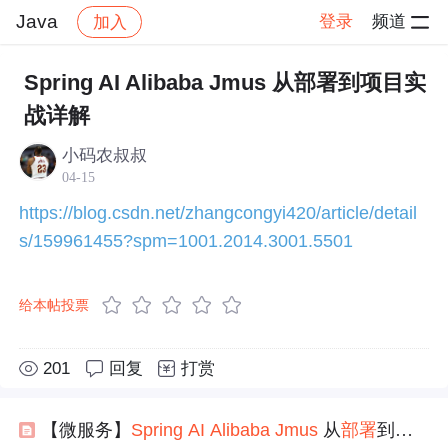
Java
登录
频道
加入
帖子详情
社区
Java
技术交流
Spring AI Alibaba Jmus 从部署到项目实
战详解
小码农叔叔
04-15
https://blog.csdn.net/zhangcongyi420/article/detail
s/159961455?spm=1001.2014.3001.5501
给本帖投票
201
回复
打赏
【微服务】
Spring
AI
Alibaba
Jmus
从
部署
到
项目