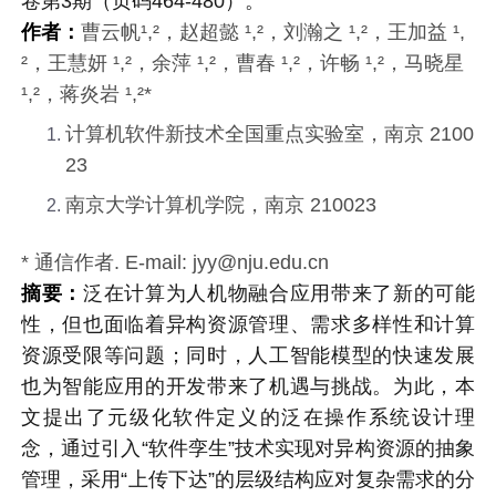
卷第3期（页码464-480）。
作者：
曹云帆¹,²，赵超懿 ¹,²，刘瀚之 ¹,²，王加益 ¹,
²，王慧妍 ¹,²，余萍 ¹,²，曹春 ¹,²，许畅 ¹,²，马晓星
¹,²，蒋炎岩 ¹,²*
计算机软件新技术全国重点实验室，南京 2100
23
南京大学计算机学院，南京 210023
* 通信作者. E-mail: jyy@nju.edu.cn
摘要：
泛在计算为人机物融合应用带来了新的可能
性，但也面临着异构资源管理、需求多样性和计算
资源受限等问题；同时，人工智能模型的快速发展
也为智能应用的开发带来了机遇与挑战。为此，本
文提出了元级化软件定义的泛在操作系统设计理
念，通过引入“软件孪生”技术实现对异构资源的抽象
管理，采用“上传下达”的层级结构应对复杂需求的分