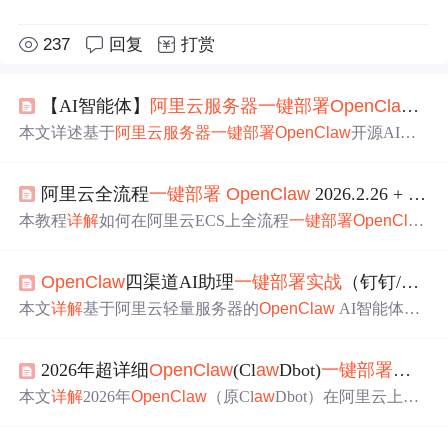
237
回复
打赏
【AI智能体】
阿里云服务器
一键
部署
OpenCl
aw
对
本文详述基于
阿里云服务器
一键
部署
OpenCl
aw
开源AI智
能体的全过程，涵盖前置准备、服务器购买、WEB-UI配
置（含端口开放、模型选择及百炼APIKey配置），重点讲
阿里云全流程
一键
部署
OpenCl
aw
2026.2.26 +
飞书
解
OpenCl
aw
与
飞书
的深度集成：包括
飞书
自建应用创
建、权限与机器人能力配置、事件订阅、通道参数绑定及
本教程
详解
如何在阿里云ECS上全流程
一键
部署
OpenCl
a
群内机器人添加与效果验证，确保AI助手可在
飞书
环境中
w
2026.2.26版本，包括服务器初始化、系统重置为指定版
实现自然语言驱动的任务执行。
本、端口防火墙放行、大模型API密钥（如GLM-5、Qwen
OpenCl
aw
四渠道AI助理
一键
部署
实战
（钉钉/
飞书
3.5等）配置、WebUI可视化访问，以及
飞书
机器人通道
对
接
（含开发者后台配置、App ID/Secret获取、权限导入、
本文
详解
基于阿里云轻量服务器的
OpenCl
aw
AI智能体四
事件回调与发布）。强调低成本入门路径及多模态协同能
渠道（钉钉/
飞书
/微信/Web）一体化
部署
方案，涵盖环境基
力。
建（Docker、Node.js、端口双重放行、百炼API-Key配
2026年超详细
OpenCl
aw
(Cl
aw
Dbot)
一键
部署
教程：
置）、差异化渠道集成逻辑（
飞书
零基础
对接
、钉钉企业
权限管控、微信喂饭模式合规接入、Web统一操作中
本文
详解
2026年
OpenCl
aw
（原Cl
aw
Dbot）在阿里云上的
枢）、实操流水线及生产级优化（数据持久化、模型成本
极简
部署
流程，聚焦轻量应用服务器
一键
镜像、百炼大模
分流）。所有步骤均适配2026.02稳定版，聚焦可落地的AI
型API-Key配置、18789/8080端口放通及微信/
飞书
/钉钉/Q