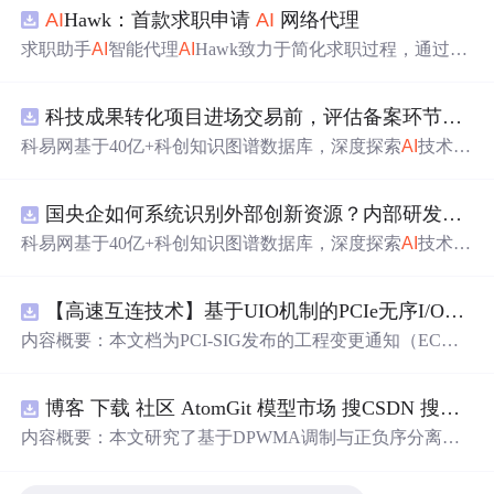
AI
Hawk：首款求职申请
AI
网络代理
求职助手
AI
智能代理
AI
Hawk致力于简化求职过程，通过自
动化职位申请流程。借助人工智能，它能够帮助用户以定
制化的方式申请多个职位。
科技成果转化项目进场交易前，评估备案环节需要准备哪些材料？.docx
科易网基于40亿+科创知识图谱数据库，深度探索
AI
技术在
技术转移、成果转化、技术经纪、知识产权、产业创新、
科技招商等垂直领域的多样化应用场景，研究科技创新领
国央企如何系统识别外部创新资源？内部研发体系完善，但对外部高校、中小科技企业技术能力缺乏动态认知。.docx
域的
AI
+数智化解决方案，推动科技创新与产业创新智能化
发展。
科易网基于40亿+科创知识图谱数据库，深度探索
AI
技术在
技术转移、成果转化、技术经纪、知识产权、产业创新、
科技招商等垂直领域的多样化应用场景，研究科技创新领
【高速互连技术】基于UIO机制的PCIe无序I/O扩展：多路径架构下内存请求的高性能传输与排序控制方案设计
域的
AI
+数智化解决方案，推动科技创新与产业创新智能化
发展。
内容概要：本文档为PCI-SIG发布的工程变更通知（EC
N），介绍了名为“无序输入/输出（Unordered I/O, UIO）”
的新功能，旨在解决传统PCI/PCIe架构中严格的顺序传输
博客 下载 社区 AtomGit 模型市场 搜CSDN 搜索
AI
规则对多路径拓扑和高性能IO系统的限制。UIO基于Flit模
式，定义了一套新的TLP（事务层包）类型和规则，允许
内容概要：本文研究了基于DPWMA调制与正负序分离的
请求方（Requester）自主管理数据顺序，支持多路径路
ANPC三电平并网逆变器前馈控制策略，旨在解决传统三
由、提升系统效率并兼容现有生产者-消费者模型。文档详
电平逆变器存在的谐波含量高、电网不平衡工况适应性差