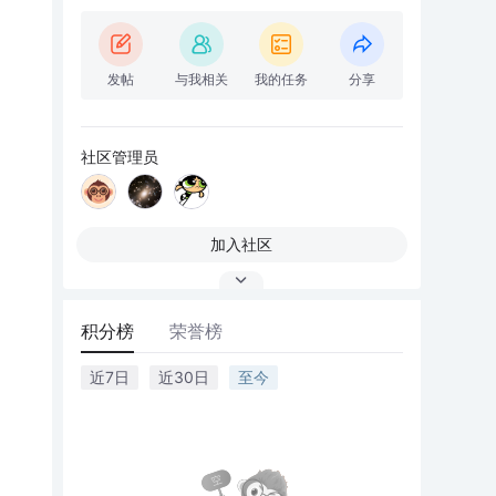
发帖
与我相关
我的任务
分享
社区管理员
加入社区
积分榜
荣誉榜
近7日
近30日
至今