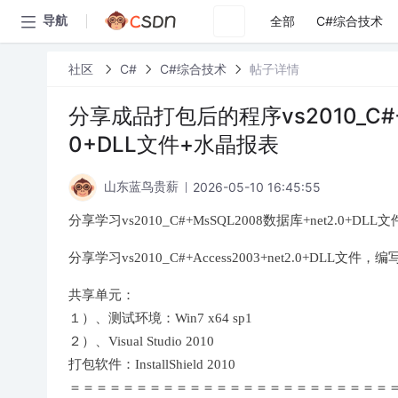
全部
C#综合技术
导航
社区
C#
C#综合技术
帖子详情
分享成品打包后的程序vs2010_C#+M
0+DLL文件+水晶报表
2026-05-10 16:45:55
山东蓝鸟贵薪
分享学习vs2010_C#+MsSQL2008数据库+net2.0+
分享学习vs2010_C#+Access2003+net2.0+DLL文
共享单元：
１）、测试环境：Win7 x64 sp1
２）、Visual Studio 2010
打包软件：InstallShield 2010
＝＝＝＝＝＝＝＝＝＝＝＝＝＝＝＝＝＝＝＝＝＝＝＝