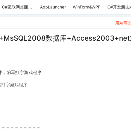
AppLauncher
WinForm&WPF
C#开发新技
C#互联网桌面应用
用AI写
sSQL2008数据库+Access2003+net
DLL文件，编写打字游戏程序
件，编写打字游戏程序
＝＝＝＝＝＝＝＝＝＝