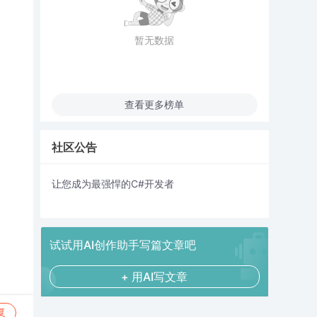
暂无数据
查看更多榜单
社区公告
让您成为最强悍的C#开发者
试试用AI创作助手写篇文章吧
+ 用AI写文章
复