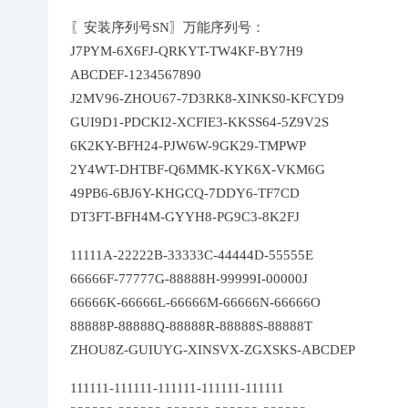
〖安装序列号SN〗万能序列号：
J7PYM-6X6FJ-QRKYT-TW4KF-BY7H9
ABCDEF-1234567890
J2MV96-ZHOU67-7D3RK8-XINKS0-KFCYD9
GUI9D1-PDCKI2-XCFIE3-KKSS64-5Z9V2S
6K2KY-BFH24-PJW6W-9GK29-TMPWP
2Y4WT-DHTBF-Q6MMK-KYK6X-VKM6G
49PB6-6BJ6Y-KHGCQ-7DDY6-TF7CD
DT3FT-BFH4M-GYYH8-PG9C3-8K2FJ
11111A-22222B-33333C-44444D-55555E
66666F-77777G-88888H-99999I-00000J
66666K-66666L-66666M-66666N-66666O
88888P-88888Q-88888R-88888S-88888T
ZHOU8Z-GUIUYG-XINSVX-ZGXSKS-ABCDEP
111111-111111-111111-111111-111111