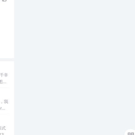
 千辛
图
，我
er控
形式
4312