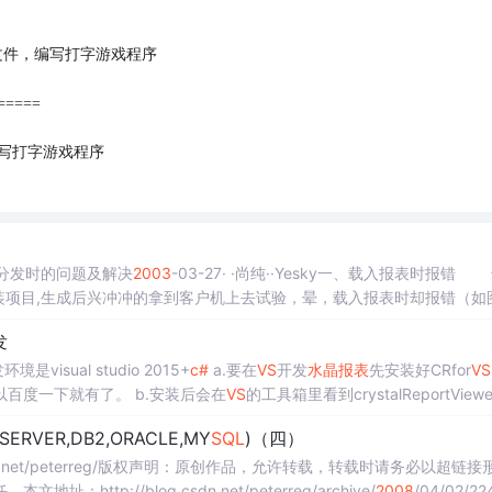
+DLL文件，编写打字游戏程序
=====
文件，编写打字游戏程序
分发时的问题及解决
2003
-03-27· ·尚纯··Yesky一、载入报表时报错
安装项目,生成后兴冲冲的拿到客户机上去试验，晕，载入报表时却报错（如
来问题出在
发
io 开发 1.我的开发环境是visual studio 2015+
c#
a.要在
VS
开发
水晶报表
先安装好CRfor
VS
_redist_install_64bit_13_0_25，安装包可以百度一下就有了。 b.安装后会在
VS
的工具箱里看到crystalReportView
件 ，把这个crystalReportViewer 插入窗体，这个控件是用来显视报表的。 2. 下面是我写的
sql
s..
SERVER,DB2,ORACLE,MY
SQL
)（四）
log.csdn.net/peterreg/版权声明：原创作品，允许转载，转载时请务必以超链接
p://blog.csdn.net/peterreg/archive/
2008
/04/02/22