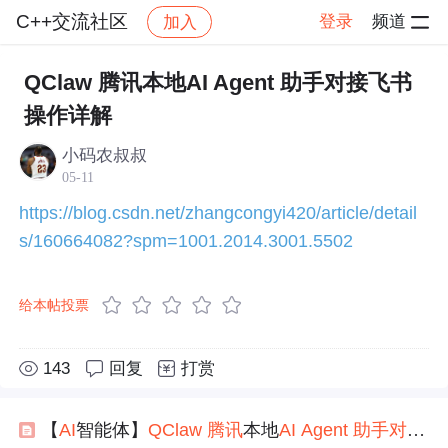
C++交流社区
登录
频道
加入
帖子详情
社区
C++交流社区
交流讨论
QClaw 腾讯本地AI Agent 助手对接飞书
操作详解
小码农叔叔
05-11
https://blog.csdn.net/zhangcongyi420/article/detail
s/160664082?spm=1001.2014.3001.5502
给本帖投票
143
回复
打赏
【
AI
智能体】
QClaw
腾讯
本地
AI
Agent
助手
对接
飞