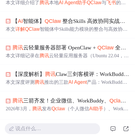
本文详细介绍了
腾讯
本地
AI
Agent
助手
QClaw
与
飞书
的集
成方法，涵盖
飞书
开放平台应用创建、机器人配置、App I
D/Secret获取、事件回调设置及版本发布等完整
对接
流程，
【
AI
智能体】
QClaw
整合Skills 高效协同实战
操作
并验证了文档搜索、
飞书
多维表读写、跨平台数据分析等
核心办公场景下的实际能力，突出其本地化部署、零代码
本文
详解
QClaw
智能体中Skills能力模块的整合与高效协同
接入、企业级安全与
飞书
原生协同优势。
机制，涵盖Skills定义、渐进式加载原理（元数据/指令/资
源三层）、与
Agent
/MCP/RAG/Rules的协作关系，并系统
腾讯
云轻量服务器部署 OpenClaw +
QClaw
全流程实践：打造随时在线的个人
介绍本地部署（直接放置、指令调用、对话激活、CL
I）、手动创建、魔法生成、三方社区模板（Anthropic/GitH
本文详细记录在
腾讯
云轻量应用服务器（Ubuntu 22.04，2
ub/ObraSuperpowers/Composio）及Coze在线构建等六类实
核2G）上部署OpenClaw与
QClaw
的全流程：包括环境配
战安装使用方法，突出其零配置、微信远程操控、自动调
置、OpenClaw下载与Web服务配置（端口3000）、防火墙
度与安全本地化优势。
【深度解析】
腾讯
Claw三剑客横评：WorkBuddy、
Q
开放、PM2守护进程管理，以及
QClaw
微信远程通道绑定
与消息触发机制。重点实现7×24小时
AI
助手
在线运行及微
本文深度评测
腾讯
推出的三款
AI
Agent
产品：WorkBuddy
信端指令驱动自动化任务（如文件整理），凸显云计算在
（企业办公）、
QClaw
（微信轻量
助手
）和CodeBuddy（
A
AI
Agent
持续服务中的关键支撑作用。
I
编程底座）。围绕定位差异、核心能力、技术架构、实测
腾讯
三箭齐发！企业微信、WorkBuddy、
Qclaw
共
表现及选型策略展开横向对比，重点涵盖
Agent
编排引
擎、OpenClaw技能兼容性、本地/云端执行模式、安全机制
2026年3月，
腾讯
发布
Qclaw
（个人微信
AI
助手
）、WorkB
与生态扩展能力，为开发者与企业用户提供落地参考。
uddy（桌面智能体工作台）及企业微信OpenClaw接入方
案，构建统一
AI
办公生态。
Qclaw
主打本地化、一键启动
与微信直连；WorkBuddy支持多平台协同；OpenClaw作为
说点什么…
开源
Agent
网关提供底层技术支撑。三者均依赖大模型驱