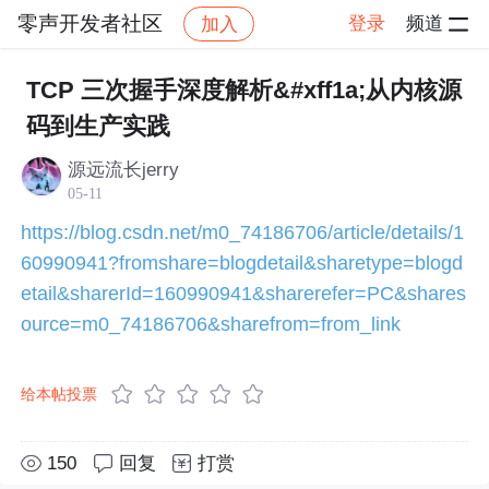
零声开发者社区
登录
频道
加入
帖子详情
社区
零声开发者社区
技术原创合集
TCP 三次握手深度解析&#xff1a;从内核源
码到生产实践
源远流长jerry
05-11
https://blog.csdn.net/m0_74186706/article/details/1
60990941?fromshare=blogdetail&sharetype=blogd
etail&sharerId=160990941&sharerefer=PC&shares
ource=m0_74186706&sharefrom=from_link
给本帖投票
150
回复
打赏