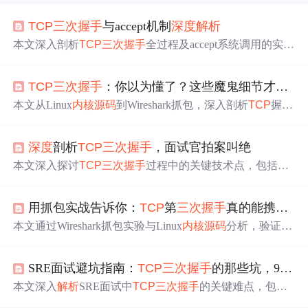
TCP
三次握手
与accept机制
深度
解析
本文深入剖析
TCP
三次握手
全过程及accept系统调用的实际
触发时机，明确其仅作用于已完成连接队列；分析SYN Fl
ood攻击原理及其与半连接队列的关系；阐述TIME_WAIT
TCP
三次握手
：你以为懂了？这些魔鬼细节才是面试官的终极杀招!
与2MSL机制的设计目的及不遵循的严重后果；同时涵盖握
手阶段数据携带限制、序列号回绕、Nagle与延迟确认交互
本文从Linux
内核
源码
到Wireshark抓包，深入剖析
TCP
握
等核心可靠性机制。
手。揭示其三大核心使命，分析SYN洪水攻击、惊群效应
等实战陷阱，介绍抓包关键特性。还给出云原生时代
TCP
深度
剖析
TCP
三次握手
，面试官拍案叫绝
优化方案，如eBPF方案，最后提供工程师防御清单、解答
面试题，强调理解
TCP
握手对设计高并发系统的重要性。
本文深入探讨
TCP
三次握手
过程中的关键技术点，包括端
口选择、连接队列创建与处理等，并详细
解析
内核
层面的
实现机制。
用抓包实战告诉你：
TCP
第
三次握手
真的能携带数据吗？
本文通过Wireshark抓包实验与Linux
内核
源码
分析，验证
T
CP
第
三次握手
（ACK报文）携带应用数据的可行性。重
点探讨
TCP
Fast Open机制、
内核
参数配置、序列号消耗规
SRE面试避坑指南：
TCP
三次握手
的那些坑，90%的人都答错了
则及生产部署要点，并对比传统HTTP连接性能。结论指
出：现代Linux
内核
默认支持该特性，但在防火墙策略、连
本文深入
解析
SRE面试中
TCP
三次握手
的关键难点，包括I
接队列管理及安全性方面需针对性调优。
SN生成机制、两次握手不可行的根本原因、TIME_WAIT