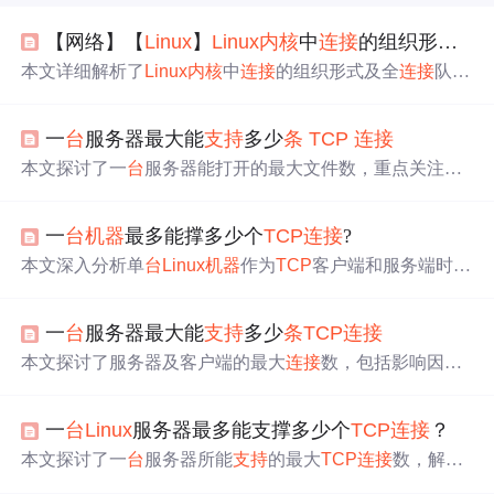
【网络】【
Linux
】
Linux
内核
中
连接
的组织形式与全
本文详细解析了
Linux
内核
中
连接
的组织形式及全
连接
队列
的工作原理。深入探讨了套接字与文件描述符的关系，以
及
TCP
连接
如何在
内核
中表示。此外，还介绍了全
连接
队
一
台
服务器最大能
支持
多少
条
TCP
连接
列的作用与长度设置。
本文探讨了一
台
服务器能打开的最大文件数，重点关注了
影响
Linux
服务器
TCP
连接
数的参数，如fs.file-max、soft no
file和fs.nr_open。一
台
服务器理论上能建立约两百亿
条
连接
一
台
机器
最多能撑多少个
TCP
连接
?
，但在实际中受到CPU和内存限制。对于一
台
4GB内存的
服务器，可以建立100w+ ESTABLISH状态的
TCP
连接
。此
本文深入分析单
台
Linux
机器
作为
TCP
客户端和服务端时的
外，分析了客户端能发起的
连接
数，一
台
客户端最多能发
最大
连接
数限制。客户端
连接
数主要受ip_local_port_range
起65535个
连接
，可通过分配多个IP来增加
连接
数。最后，
内核
参数及本地IP数量影响，单IP理论上限约65535，多IP
讨论了服务器在
支持
长
连接
推送产品时，如何估算所需服
一
台
服务器最大能
支持
多少
条
TCP
连接
可线性扩展；服务端
连接
数理论上由四元组决定（可达2.8
务器数量。
×10¹⁴），但实际受限于内存，静止
连接
约消耗3.3KB内
本文探讨了服务器及客户端的最大
连接
数，包括影响因
存，4GB内存服务器约
支持
100万
连接
。文中还详解SO_RE
素、调整方法及实际案例。深入分析了
Linux
系统中文件描
USEADDR与SO_REUSEPORT选项对端口复用的影响。
述符限制、内存消耗及端口使用等问题。
一
台
Linux
服务器最多能支撑多少个
TCP
连接
？
本文探讨了一
台
服务器所能
支持
的最大
TCP
连接
数，解释
了常见的误解，并通过实验展示了如何达到百万
连接
的成