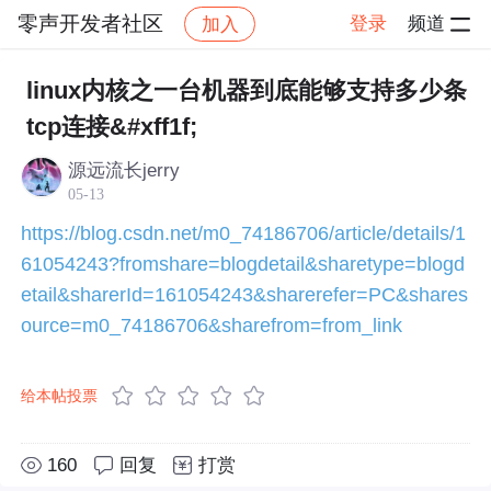
零声开发者社区
登录
频道
加入
帖子详情
社区
零声开发者社区
技术原创合集
linux内核之一台机器到底能够支持多少条
tcp连接&#xff1f;
源远流长jerry
05-13
https://blog.csdn.net/m0_74186706/article/details/1
61054243?fromshare=blogdetail&sharetype=blogd
etail&sharerId=161054243&sharerefer=PC&shares
ource=m0_74186706&sharefrom=from_link
给本帖投票
160
回复
打赏