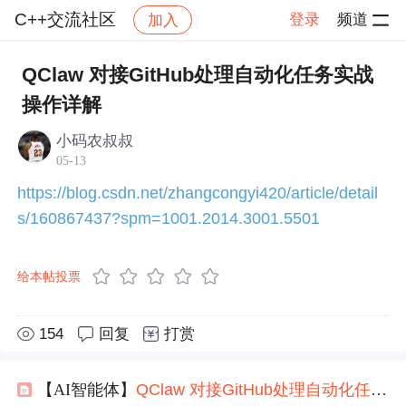
C++交流社区
登录
频道
加入
帖子详情
社区
C++交流社区
交流讨论
QClaw 对接GitHub处理自动化任务实战
操作详解
小码农叔叔
05-13
https://blog.csdn.net/zhangcongyi420/article/detail
s/160867437?spm=1001.2014.3001.5501
给本帖投票
154
回复
打赏
【AI智能体】
QClaw
对接
GitHub
处理
自动化
任务
实