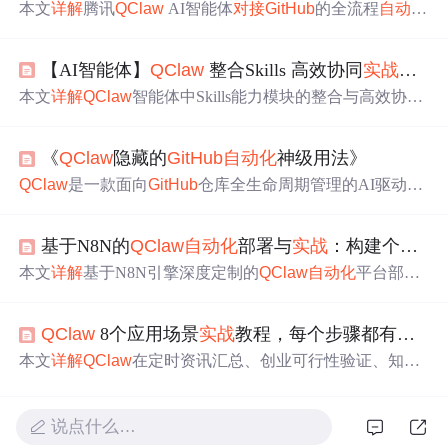
本文
详解
腾讯
QClaw
AI智能体
对接
GitHub
的全流程
自动化
能力，涵盖项目创建、代码生成、提交/回退、PR管理、C
ommit日报生成等核心Git
操作
，并介绍其在定时清理、文
【AI智能体】
QClaw
整合Skills 高效协同
实战
操作
档生成、自动发邮件等日常
任务
中的应用。内容聚焦本地
化AI Agent如何通过自然语言驱动Git工作流，提升开发效
本文
详解
QClaw
智能体中Skills能力模块的整合与高效协同
率与办公
自动化
水平。
机制，涵盖Skills定义、渐进式加载原理（元数据/指令/资
源三层）、与Agent/MCP/RAG/Rules的协作关系，并系统
《
QClaw
隐藏的
GitHub
自动化
神级用法》
介绍本地部署（直接放置、指令调用、对话激活、CL
I）、手动创建、魔法生成、三方社区模板（Anthropic/
GitH
QClaw
是一款面向
GitHub
仓库全生命周期管理的AI驱动
自
ub
/ObraSuperpowers/Composio）及Coze在线构建等六类
实
动化
工具，无需编码即可通过自然语言指令完成仓库创
战
安装使用方法，突出其零配置、微信远程操控、自动调
建、分支/PR/Issue管理、项目模板生成、Actions工作流配
度与安全本地化优势。
基于N8N的
QClaw
自动化
部署与
实战
：构建个人效率工作流
置、多仓协同、权限控制及文档与备份
自动化
。其核心优
势在于上下文感知的智能决策、零代码低门槛、可扩展技
本文
详解
基于N8N引擎深度定制的
QClaw
自动化
平台部署
能生态及跨项目一致性保障，显著提升DevOps效率与工程
与应用，涵盖Docker一键部署、触发器-
处理
节点-执行节点
规范性。
核心架构、微信消息同步
任务
、每日晨报生成、网页内容
QClaw
8个应用场景
实战
教程，每个步骤都有截图 (
自动归档至Notion/Obsidian三大
实战
案例，并强调安全性
（环境变量管理）、调试方法、错误
处理
及工作流模块化
本文
详解
QClaw
在定时资讯汇总、创业可行性验证、知识
复用等高阶运维实践，聚焦信息技术领域的工作流
自动化
库搭建、市场调研、业务看板生成、MBTI配对分析、轻量
能力构建。
学习规划及自媒体内容生成等8类高频场景中的落地应用。
涵盖Prompt示例、
操作
流程与常见问题
处理
，突出其通过S
说点什么…
kill生态（ClawHub/
GitHub
/MCP协议）实现开箱即用的能