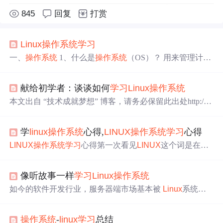
845
回复
打赏
Linux
操作系统
学习
一、
操作系统
1、什么是
操作系统
（OS）？ 用来管理计算
机硬件与软件资源的计算机程序，是计算机的核心和基
石。 是连接用户和计算机的媒介 是所有硬件设备组装后的
献给初学者：谈谈如何
学习
Linux
操作系统
第一层软件，能够让用户使用硬件设备的软件。 2、常见
的
操作系统
桌面
操作系统
：Windows、macOS、
Linux
移
本文出自 “技术成就梦想” 博客，请务必保留此出处http://ix
动端
操作系统
：iOS、Android 服务器
操作系统
：
Linux
、W
dba.blog.51cto.com/2895551/569329。为了能把这篇不错的
indows server 嵌入式
操作系统
：Android（底层是
Linux
）
文章分享给大家。所以请允许我暂时用原创的形式展现给
二、
Linux
系统的介绍 与服务器设备进行交互 1、
Linux
操
学
linux
操作系统
心得,
LINUX
操作系统
学习
心得
大家一、 选择适合自己的
linux
发行版谈到
linux
的发行版
作
本，太多了，可能谁也不能给出一个准确的数字，但是有
LINUX
操作系统
学习
心得第一次看见
LINUX
这个词是在选
一点是可以肯定的，
linux
正在变得越来越流行， 面对这么
择选修课的时候，根本不知道
LINUX
是什么东西，带着对
多的
Linux
发行版，打
计算机的喜爱，选了
LINUX
操作系统
这门选修课。经过这
像听故事一样
学习
Linux
操作系统
一个学期的
学习
，对
LINUX
有了一定的认识，我觉得这门
课确实是选对了，非常适合我们
学习
。首先，
LINUX
是开
如今的软件开发行业，服务器端市场基本被
Linux
系统占
源的，这也是最主要的原因，想学Windows，Unix对不
领了。移动端中的 Android 系统是基于
Linux
内核开发
起，没有源代码。也正是因为这样，
LINUX
才能够像雪球
的，那些很火的虚拟化、消息队列、云计算、大数据等技
一样越滚越大，...
操作系统
-
linux
学习
总结
术，都默认支持...