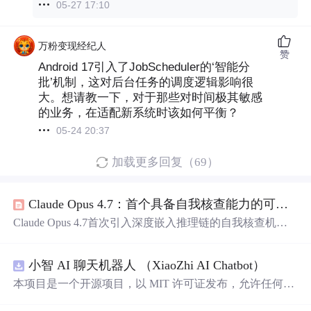
05-27 17:10
万粉变现经纪人
赞
Android 17引入了JobScheduler的‘智能分
批’机制，这对后台任务的调度逻辑影响很
大。想请教一下，对于那些对时间极其敏感
的业务，在适配新系统时该如何平衡？
05-24 20:37
加载更多回复（69）
Claude Opus 4.7：首个具备自我核查能力的可信AI协作伙伴
Claude Opus 4.7首次引入深度嵌入推理链的自我核查机
制，实现从输出答案到交付可信结论的范式转变。其核心
包括规划预审、执行中动态拦截与结论后置验证三层核查
小智 AI 聊天机器人 （XiaoZhi AI Chatbot）
架构，并结合跨会话结构化记忆系统和375万像素级视觉理
解能力，显著提升工作流中的可信度、一致性与精准度。
本项目是一个开源项目，以 MIT 许可证发布，允许任何人
实测显示首次交付可用率从38%跃升至79%，支持证据锚
免费使用，并可以用于商业用途。 我们希望通过这个项
定、风险标注与可验证归因，标志着可托付AI进入实用阶