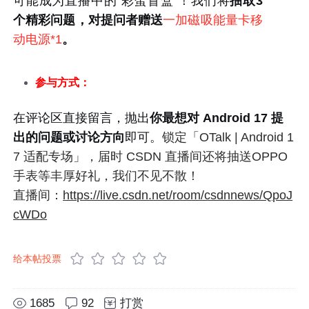
可能成为直播中的“彩蛋盲盒”
！
我们将
抽取
3
个精彩问题
，
对提问者赠送
一加磁吸能量卡移
动电源*1
。
参与方式：
在评论区直接留言，抛出
你最想对 Android 17 提
出的问题或讨论方向
即可。
锁定「OTalk | Android 1
7 适配专场」，届时 CSDN 直播间还将抽送OPPO
手表等丰厚好礼，我们不见不散！
直播间：
https://live.csdn.net/room/csdnnews/QpoJ
cWDo
给本帖投票
1685
92
打赏