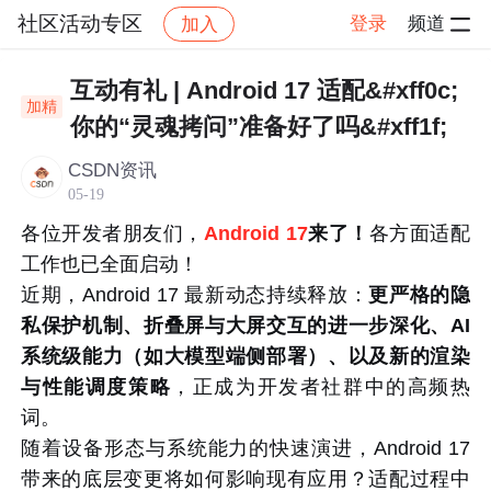
社区活动专区
登录
频道
加入
帖子详情
社区
社区活动专区
热门活动
互动有礼 | Android 17 适配&#xff0c;
加精
你的“灵魂拷问”准备好了吗&#xff1f;
CSDN资讯
05-19
各位开发者朋友们，
Android 17
来了！
各方面
适配
工作
也
已全面启动！
近期，
Android 17
最新动态持续释放：
更严格的隐
私保护机制、折叠屏与大屏交互的进一步深化、AI
系统级能力（如大模型端侧部署）、以及新的渲染
与性能调度策略
，正成为开发者社群中的高频热
词。
随着设备形态与系统能力的快速演进，Android 17
带来的底层变更将如何影响现有应用？适配过程中