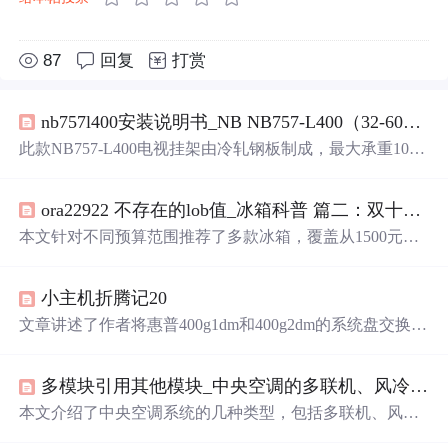
87
回复
打赏
nb757l400安装说明书_NB NB757-L400（32-60英寸）电视挂架 电视架 电视机挂架 电视支架 旋转伸缩 乐视海信
此款NB757-L400电视挂架由冷轧钢板制成，最大承重100l
bs，适用于多种品牌的32至60英寸电视。支持左右旋转5
0゜至80゜，上下倾仰+8゜/-5゜，并提供多种安装孔位
选
ora22922 不存在的lob值_冰箱科普 篇二：双十一购物攻略！20款冰箱推荐！从1.5-2w不等，一起大战双十一！_冰箱...
择。
本文针对不同预算范围推荐了多款冰箱，覆盖从1500元到2
0000元以上的多个价位段，包括华凌、美的、
海尔
、松下
等品牌的热销型号，详细解析了各款冰箱的特点与优缺
小主机折腾记20
点。
文章讲述了作者将惠普400g1dm和400g2dm的系统盘交换，
测试hd4600的4k60hz性能，并尝试ChromeOSFlex和模拟游
戏机的体验。结果显示，hd4600在4k30hz下表现尚可，而
多模块引用其他模块_中央空调的多联机、风冷模块机和水系统
ChromeOSFlex提供了流畅的网页和视频播放，适合低配客
厅主机。,
本文介绍了中央空调系统的几种类型，包括多联机、风冷
模块机及水系统，并对比了它们的特点及应用场景。多联