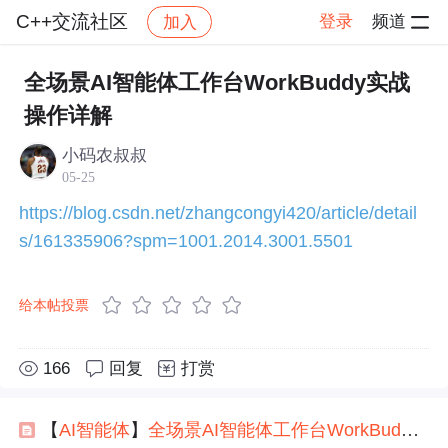
C++交流社区
登录
频道
加入
帖子详情
社区
C++交流社区
交流讨论
全场景AI智能体工作台WorkBuddy实战
操作详解
小码农叔叔
05-25
https://blog.csdn.net/zhangcongyi420/article/detail
s/161335906?spm=1001.2014.3001.5501
给本帖投票
166
回复
打赏
【
AI
智能
体
】
全
场景
AI
智能
体
工作台
Work
Buddy
实