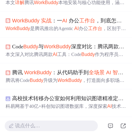
本文
详解
腾讯
Work
Buddy
本地安装与核心功能使用，涵盖
任务创建、模型选择、Skills技能管理、专家中心调用、Cla
w远程控制、连接器集成（如QQ邮箱）、自动化任务配置
Work
Buddy
实战
：一
AI
办公
工作台
，到底怎么用
及探索社区复用等关键
操作
。强调其区别于传统对话式
AI
的自主规划、本地文件
操作
与多模态任务处理能力，适用
Work
Buddy
是腾讯推出的Agentic
AI
办公
工作台
，区别于C
于办公文档生成、数据分析、PPT制作、编程辅助等职场
hatGPT等纯对话模型，具备本地文件
操作
、工具调用、自
场景
。
动化执行能力。其核心架构为LLM+Tool Calling+执行闭
Code
Buddy
与
Work
Buddy
深度对比：腾讯两款
AI
工
环，支持Craft/Plan/Ask三种工作模式，并通过技能系统、
三层记忆、连接器生态与定时自动化实现
全
场景
办公交
本文深入对比腾讯两款
AI
工具：Code
Buddy
作为程序员专
付。文中详述五大真实任务案例及落地经验。
属
AI
编程助手，支持IDE/插件/CLI/Beta Agents四形态，覆
盖代码生成、调试、文档编写及
智能
体
开发；
Work
Buddy
腾讯
Work
Buddy
：从代码助手到
全
场景
AI
智能
体
为
全
场景
AI
办公
工作台
，具备自然语言任务拆解、Claw远
程控制、多Agents并发执行与定时自动化能力。两者共享
腾讯将Code
Buddy
升级为
Work
Buddy
，打造面向多职场角
账号与Credits资源，但定位迥异——前者聚焦开发效能，
色的
AI
智能
体
工作台
，支持自然语言驱动的自主任务执
后者面向知识工作者交付可验收办公成果。
行、多模型切换、MCP协议接入与Skills技能包生态。其技
高校技术转移办公室如何利用知识图谱精准定位产业需求与技术适配点？.docx
术底座涵盖多模型调度、工具调用（MCP）和可复用技能
（Skills），并推出
Work
Buddy
Bench编程排行榜及EdgeOn
科易网基于40亿+科创知识图谱数据库，深度探索
AI
技术在
e挑战赛推动社区共建。强调真实工作流交付能力，覆盖办
技术转移、成果转化、技术经纪、知识产权、产业创新、
公自动化、数据分析、内容生成等
场景
。
科技招商等垂直领域的多样化应用
场景
，研究科技创新领
域的
AI
+数智化解决方案，推动科技创新与产业创新
智能
化
说点什么…
发展。