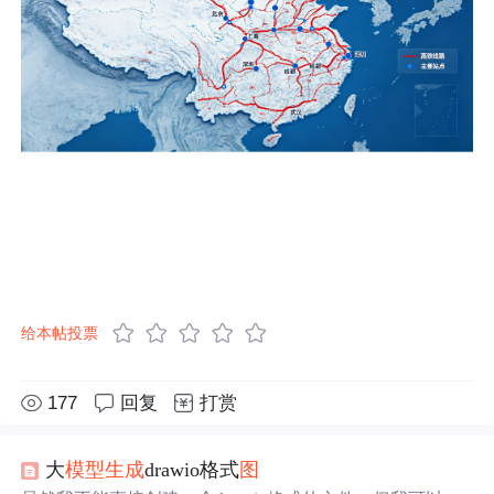
给本帖投票
177
回复
打赏
大
模型
生成
drawio格式
图