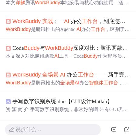
本文
详解
腾讯
Work
Buddy
本地安装与核心功能使用，涵盖
任务创建、模型选择、Skills技能管理、专家中心调用、Cla
w远程控制、连接器集成（如QQ邮箱）、自动化任务配置
Work
Buddy
实战
：一
AI
办公
工作台
，到底怎么用
及探索社区复用等关键
操作
。强调其区别于传统对话式
AI
的自主规划、本地文件
操作
与多模态任务处理能力，适用
Work
Buddy
是腾讯推出的Agentic
AI
办公
工作台
，区别于C
于办公文档生成、数据分析、PPT制作、编程辅助等职场
hatGPT等纯对话模型，具备本地文件
操作
、工具调用、自
场景
。
动化执行能力。其核心架构为LLM+Tool Calling+执行闭
Code
Buddy
与
Work
Buddy
深度对比：腾讯两款
AI
工
环，支持Craft/Plan/Ask三种工作模式，并通过技能系统、
三层记忆、连接器生态与定时自动化实现
全
场景
办公交
本文深入对比腾讯两款
AI
工具：Code
Buddy
作为程序员专
付。文中详述五大真实任务案例及落地经验。
属
AI
编程助手，支持IDE/插件/CLI/Beta Agents四形态，覆
盖代码生成、调试、文档编写及
智能
体
开发；
Work
Buddy
Work
Buddy
全
场景
AI
办公
工作台
—— 新手完
全
指
为
全
场景
AI
办公
工作台
，具备自然语言任务拆解、Claw远
程控制、多Agents并发执行与定时自动化能力。两者共享
Work
Buddy
是腾讯推出的
全
场景
AI
办公
智能
体
工作台
，支
账号与Credits资源，但定位迥异——前者聚焦开发效能，
持自然语言任务输入、自主规划执行、多模态处理（文档/
后者面向知识工作者交付可验收办公成果。
PPT/代码/设计/数据分析）及多任务并行。具备三大工作模
手写数字识别系统.doc【GUI设计Matlab】
式（Craft/Plan/Ask）、三层记忆系统、MCP生态连接器、
专家系统、自动化任务调度与本地文件安
全
处理能力，界
资 源 简 介 手写数字识别系统，非常好的啊!带有GUI界
面含任务区、工作空间与结果交付视图，适配日常办公、
面，使用方便! 详 情 说 明 用这个手写数字识别系统，你可
代码开发与设计创意三大核心
场景
。
以轻松地识别手写数字。这个系统不仅功能强大，而且还
带有直观的图形用户界面（GUI），非常容易使用。你只
说点什么…
需要将手写数字输入系统，它将立即给出准确的识别结