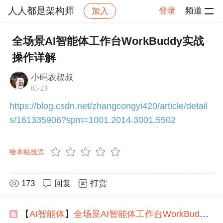
人人都是架构师
登录
频道
加入
帖子详情
社区
人人都是架构师
交流讨论
全场景AI智能体工作台WorkBuddy实战
操作详解
小码农叔叔
05-23
https://blog.csdn.net/zhangcongyi420/article/detail
s/161335906?spm=1001.2014.3001.5502
给本帖投票
173
回复
打赏
【
AI
智能
体
】
全
场景
AI
智能
体
工作台
Work
Buddy
实