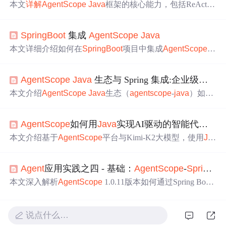
本文
详解
Agent
Scope
Java
框架的核心能力，包括ReAct智
能体范式、安全沙箱、结构化输出、RAG增强与多
Agent
协作，并重点阐述其与Spring Boot 3.2.5的完整集成流程：
SpringBoot
集成
Agent
Scope
Java
配置管理、工具注册、多角色
Agent
定义、响应式业务封
装及多智能体流水线实现，覆盖开发、调试与生产部署关
本文详细介绍如何在
SpringBoot
项目中集成
Agent
Scope
J
键环节。
ava
SDK，涵盖核心依赖引入、配置文件设置、
Agent
工具
注册、请求处理流程、记忆模块配置及端到端功能测试方
Agent
Scope
Java
生态与 Spring 集成:企业级后端开发实践
法，助力开发者快速构建AI
Agent
应用。
本文介绍
Agent
Scope
Java
生态（
agent
scope
-
java
）如何
深度集成Spring Boot，涵盖Starter自动配置、Bean注入、X
XL-Job分布式任务调度、Nacos配置中心对接、多源Skill动
Agent
Scope
如何用
Java
实现AI驱动的智能代理开发
态加载（Fat JAR/Git/ZIP）、Reactor响应式线程模型及RES
T API/Batch/Gateway
实战
场景，助力企业级AI
Agent
后端
本文介绍基于
Agent
Scope
平台与Kimi-K2大模型，使用
Ja
开发。
va
（Spring Boot）开发智能客服代理的全流程实践。涵盖
系统三层架构设计、意图识别双层分类机制、上下文状态
Agent
应用实践之四 - 基础：
Agent
Scope
-
SpringBoot
机管理、外部API协同调用及性能优化策略，并强调InsCod
e平台对
Java
AI应用的一键部署与AI辅助开发支持。
本文深入解析
Agent
Scope
1.0.11版本如何通过Spring Boot
Starter实现框架集成，重点剖析
Agent
scope
AutoConfigurati
on自动配置类、ModelProviderType枚举、
Agent
scope
Prope
rties与Dash
scope
Properties配置类，以及Model和ReAct
Age
说点什么…
nt
Bean的自动注入机制。内容聚焦
Java
生态下
Agent
应用