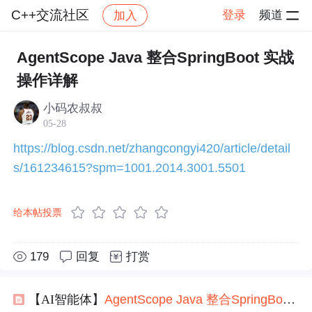
C++交流社区
登录
频道
加入
帖子详情
社区
C++交流社区
运营指南
AgentScope Java 整合SpringBoot 实战
操作详解
小码农叔叔
05-28
https://blog.csdn.net/zhangcongyi420/article/detail
s/161234615?spm=1001.2014.3001.5501
给本帖投票
179
回复
打赏
【AI智能体】
Agent
Scope
Java
整合
SpringBoot
实