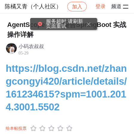
陈橘又青（个人社区）
登录
频道
加入
帖子详
社区
陈橘又青（个人社区）
交流讨论
服务超时,请刷新
AgentScope Java 整合SpringBoot 实战
页面重试
操作详解
小码农叔叔
05-29
https://blog.csdn.net/zhan
gcongyi420/article/details/
161234615?spm=1001.201
4.3001.5502
给本帖投票