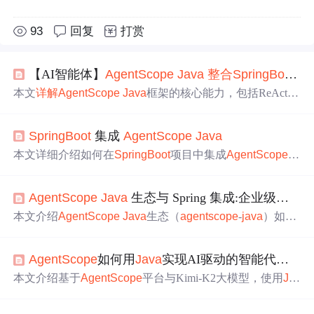
93
回复
打赏
【AI智能体】
Agent
Scope
Java
整合
SpringBoot
实
本文
详解
Agent
Scope
Java
框架的核心能力，包括ReAct智
能体范式、安全沙箱、结构化输出、RAG增强与多
Agent
协作，并重点阐述其与Spring Boot 3.2.5的完整集成流程：
SpringBoot
集成
Agent
Scope
Java
配置管理、工具注册、多角色
Agent
定义、响应式业务封
装及多智能体流水线实现，覆盖开发、调试与生产部署关
本文详细介绍如何在
SpringBoot
项目中集成
Agent
Scope
J
键环节。
ava
SDK，涵盖核心依赖引入、配置文件设置、
Agent
工具
注册、请求处理流程、记忆模块配置及端到端功能测试方
Agent
Scope
Java
生态与 Spring 集成:企业级后端开发实践
法，助力开发者快速构建AI
Agent
应用。
本文介绍
Agent
Scope
Java
生态（
agent
scope
-
java
）如何
深度集成Spring Boot，涵盖Starter自动配置、Bean注入、X
XL-Job分布式任务调度、Nacos配置中心对接、多源Skill动
Agent
Scope
如何用
Java
实现AI驱动的智能代理开发
态加载（Fat JAR/Git/ZIP）、Reactor响应式线程模型及RES
T API/Batch/Gateway
实战
场景，助力企业级AI
Agent
后端
本文介绍基于
Agent
Scope
平台与Kimi-K2大模型，使用
Ja
开发。
va
（Spring Boot）开发智能客服代理的全流程实践。涵盖
系统三层架构设计、意图识别双层分类机制、上下文状态