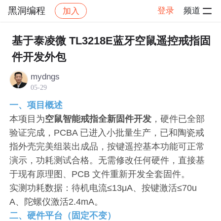
黑洞编程
登录
频道
加入
帖子详情
社区
黑洞编程
交流讨论
基于泰凌微 TL3218E蓝牙空鼠遥控戒指固
件开发外包
mydngs
05-29
一、项目概述
本项目为
空鼠智能戒指全新固件开发
，硬件已全部
验证完成，PCBA 已进入小批量生产，已和陶瓷戒
指外壳完美组装出成品，按键遥控基本功能可正常
演示，功耗测试合格。无需修改任何硬件，直接基
于现有原理图、PCB 文件重新开发全套固件。
实测功耗数据：待机电流≤13μA、按键激活≤70u
A、陀螺仪激活2.4mA。
二、硬件平台（固定不变）