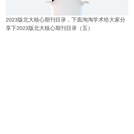
2023版北大核心期刊目录，下面淘淘学术给大家分
享下2023版北大核心期刊目录（五）