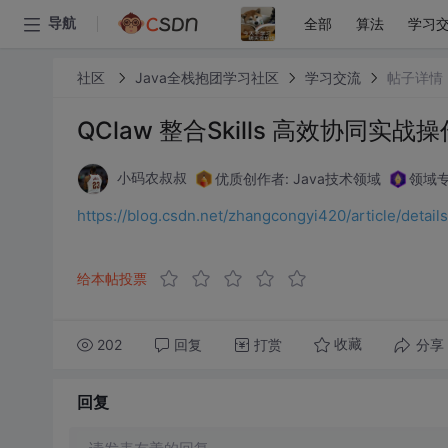
全部
算法
学习
导航
社区
Java全栈抱团学习社区
学习交流
帖子详情
QClaw 整合Skills 高效协同实战
优质创作者: Java技术领域
领域专
小码农叔叔
https://blog.csdn.net/zhangcongyi420/article/deta
给本帖投票
202
回复
打赏
分享
收藏
回复