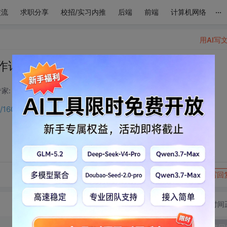
...
交流
求职分享
校招/实习内推
后端
前端
计算机网络
用AI写
操作详解
家: 后端开发技术领域
2026-05-31 17:06:57
ils/160991304?spm=1001.2014.3001.5501
转发到动态
举报
写回
切换为时间