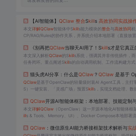
请发表友善的回复…
【AI智能体】
QClaw
整合
S
kill
s
高效
协同
实战
操
本文
详解
QClaw
智能体中S
kill
s能力模块的
整合
与
高效
协同
机
CP/RAG/Rules的协作关系，并系统介绍本地部署（直接
opic/GitHub/ObraSuperpowers/Composio）及Coze
《别再把
QClaw
当聊天AI用了！S
kill
s才是它真正
全本地化优势。
本文深入解析
QClaw
的S
kill
s系统，强调其并非传统插件，
任务闭环。重点阐述S
kill
s的自动调用机制、工作流构建方式
w
真实效能的关键。
猫头虎AI分享：什么是
QClaw
？
QClaw
是基于 O
QClaw
是基于OpenClaw的轻量级封装AI Agent工具，主
S）一键安装、「灵感广场」预置S
kill
s，实现文档处理、数
降低AI Agent使用门槛，面向技术小白与普通用户。
QClaw
开源AI智能体框架：本地部署、技能定制
本文
详解
QClaw
（OpenClaw）这一开源本地化AI智能体框架
ill
s & Tools、Memory、UI）、Docker Compose本地
发、MCP协议集成、多模型混合调度等高级能力。强调工
QClaw
：微信原生AI能力桥接框架技术解析与
实
QClaw
是腾讯官方推出的微信原生AI能力桥接框架，提供标