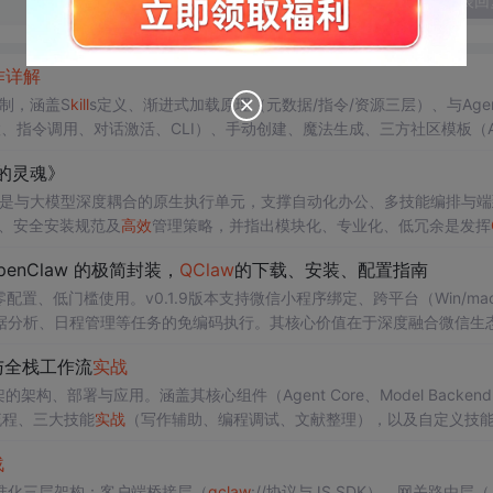
发表回
作
详解
制，涵盖S
kill
s定义、渐进式加载原理（元数据/指令/资源三层）、与Agen
放置、指令调用、对话激活、CLI）、手动创建、魔法生成、三方社区模板（An
在线构建等六类
实战
安装使用方法，突出其零配置、微信远程操控、自动调度
的灵魂》
而是与大模型深度耦合的原生执行单元，支撑自动化办公、多技能编排与端
、安全安装规范及
高效
管理策略，并指出模块化、专业化、低冗余是发挥
penClaw 的极简封装，
QClaw
的下载、安装、配置指南
打零配置、低门槛使用。v0.1.9版本支持微信小程序绑定、跨平台（Win/ma
据分析、日程管理等任务的免编码执行。其核心价值在于深度融合微信生
与全栈工作流
实战
的架构、部署与应用。涵盖其核心组件（Agent Core、Model Backend
部署流程、三大技能
实战
（写作辅助、编程调试、文献整理），以及自定义技
具调用优先、隐私可控、高度可定制的技术特性。
战
准化三层架构：客户端桥接层（
qclaw
://协议与JS SDK）、网关路由层（