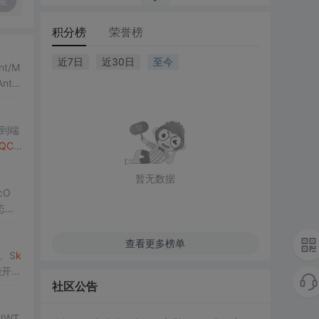
复
积分榜
荣誉榜
近7日
近30日
至今
t/M
thr
与安
到端
QCla
暂无数据
cO
态，
查看更多榜单
、S
k
能开
社区公告
JWT