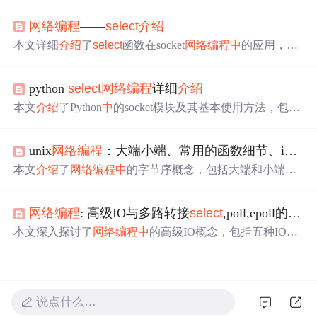
给出了tcp编程实例。还讲解了基于
select
的
网络编程
，给
网络编程
——
select
介绍
出聊天室程序示例。最后对比了
select
、poll、epoll三种多
路IO复用方式的区别。
本文详细
介绍
了
select
函数在socket
网络编程
中
的应用，通
过非阻塞方式同时监听多个文件描述符，实现多路复用。
文章解释了
select
函数的参数含义，包括文件描述符范
python
select
网络编程
详细
介绍
围、可读写性检查以及超时时间设置，并提供了示例代
码。
本文
介绍
了Python
中
的socket模块及其基本使用方法，包括
不同类型的socket创建和常用socket函数，并提供了基于TC
P和UDP的socket编程示例。同时，文章还探讨了
select
函
unix
网络编程
：大端小端、常用的函数细节、inetd
数在Python
中
的应用，通过聊天室程序实例展示了如何使
用
select
进行
网络编程
。
本文
介绍
了
网络编程
中
的字节序概念，包括大端和小端存
储方式，以及在不同体系结构
中
的应用。在网络通信
中
，
规定数据必须按照大端字节序传输，为此提供了htons、nto
网络编程
: 高级IO与多路转接
select
,poll,epoll的使用与
hs等转换函数。接着，详细阐述了socket函数及其参数，以
及bind、connect、listen、accept和close等
网络编程
关键函数
本文深入探讨了
网络编程
中
的高级IO概念，包括五种IO模
的用途和参数。此外，讨论了TCP与UDP连接的区别，以
型：阻塞IO、非阻塞轮询式IO、信号驱动IO、多路复用IO
及在UDP连接
中
使用connect的情况。最后，提到了
select
和异步IO。详细解析了
select
、poll和epoll的使用与效率对
、poll和epoll等IO复用技术在多路复用IO
中
的作用。
比，以及它们在提高IO操作并行性和整体效率方面的作
用。
说点什么…