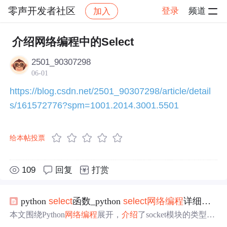
零声开发者社区
登录
频道
加入
帖子详情
社区
零声开发者社区
技术原创合集
介绍网络编程中的Select
2501_90307298
06-01
https://blog.csdn.net/2501_90307298/article/detail
s/161572776?spm=1001.2014.3001.5501
给本帖投票
109
回复
打赏
python
select
函数_python
select
网络编程
详细
介绍
本文围绕Python
网络编程
展开，
介绍
了socket模块的类型、
函数及异常，阐述了基于TCP和UDP的socket编程流程，并