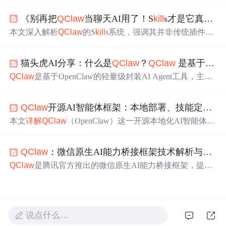
源三层）、与Agent/MCP/RAG/Rules的协作关系，并系统
《别再把
QClaw
当聊天AI用了！S
kill
s才是它真正的灵魂》
介绍本地部署（直接放置、指令调用、对话激活、CL
I）、手动创建、魔法生成、三方社区模板（Anthropic/GitH
本文深入解析
QClaw
的S
kill
s系统，强调其并非传统插件，
ub/ObraSuperpowers/Composio）及Coze在线构建等六类
实
而是与大模型深度耦合的原生执行单元，支撑自动化办
战
安装使用方法，突出其零配置、微信远程操控、自动调
公、多技能编排与端到端任务闭环。重点阐述S
kill
s的自动
度与安全本地化优势。
猫头虎AI分享：什么是
QClaw
？
QClaw
是基于 OpenClaw 的极简封装，
调用机制、工作流构建方式、安全安装规范及
高效
管理策
略，并指出模块化、专业化、低冗余是发挥
QClaw
真实效
QClaw
是基于OpenClaw的轻量级封装AI Agent工具，主打
能的关键。
零配置、低门槛使用。v0.1.9版本支持微信小程序绑定、跨
平台（Win/macOS）一键安装、「灵感广场」预置S
kill
s，
QClaw
开源AI智能体框架：本地部署、技能定制与全栈工作流
实现文档处理、数据分析、日程管理等任务的免编码执
行。其核心价值在于深度融合微信生态，降低AI Agent使
本文
详解
QClaw
（OpenClaw）这一开源本地化AI智能体框
用门槛，面向技术小白与普通用户。
架的架构、部署与应用。涵盖其核心组件（Agent Core、M
odel Backend、S
kill
s & Tools、Memory、UI）、Docker Co
QClaw
：微信原生AI能力桥接框架技术解析与
实战
mpose本地部署流程、三大技能
实战
（写作辅助、编程调
试、文献整理），以及自定义技能开发、MCP协议集成、
QClaw
是腾讯官方推出的微信原生AI能力桥接框架，提供
多模型混合调度等高级能力。强调工具调用优先、隐私可
标准化三层架构：客户端桥接层（
qclaw
://协议与JS SD
控、高度可定制的技术特性。
K）、网关路由层（JWT鉴权与技能路由）和技能执行层
（统一RESTful接口规范）。它支持大模型服务安全接入微
信生态，要求HTTP/2、8秒超时、HMAC-SHA256签名及
说点什么…
脱敏用户标识。
实战
涵盖CLI部署、API Key配置、技能注