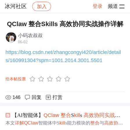
冰河社区
登录
频道
加入
帖子详情
社区
冰河社区
程序人生
QClaw 整合Skills 高效协同实战操作详解
小码农叔叔
06-02
https://blog.csdn.net/zhangcongyi420/article/detail
s/160991304?spm=1001.2014.3001.5501
给本帖投票
146
回复
打赏
【AI智能体】
QClaw
整合
S
kill
s
高效
协同
实战
操作
本文
详解
QClaw
智能体中S
kill
s能力模块的
整合
与
高效
协同
机制，涵盖S
kill
s定义、渐进式加载原理（元数据/指令/资