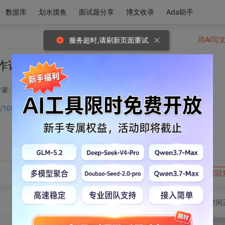
数据库
划水摸鱼
面试题分享
博文收录
Ada助手
用AI写
服务超时,请刷新页面重试
操作详解
家: 后端开发技术领域
2026-06-02 07:04:07
ils/160991304?spm=1001.2014.3001.5501
转发到动态
举报
写回
切换为时间