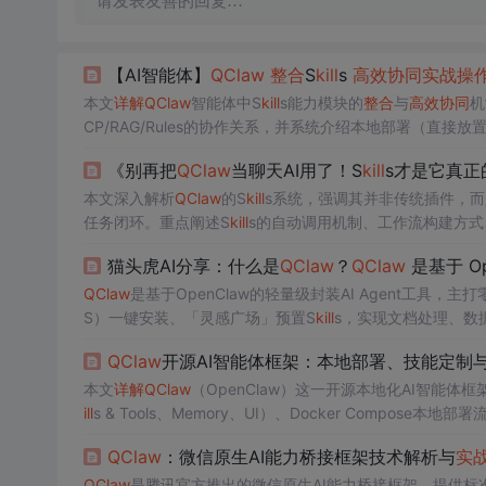
请发表友善的回复…
【AI智能体】
QClaw
整合
S
kill
s
高效
协同
实战
操
本文
详解
QClaw
智能体中S
kill
s能力模块的
整合
与
高效
协同
机
CP/RAG/Rules的协作关系，并系统介绍本地部署（直接
opic/GitHub/ObraSuperpowers/Composio）及Coze
《别再把
QClaw
当聊天AI用了！S
kill
s才是它真正
全本地化优势。
本文深入解析
QClaw
的S
kill
s系统，强调其并非传统插件，
任务闭环。重点阐述S
kill
s的自动调用机制、工作流构建方式
w
真实效能的关键。
猫头虎AI分享：什么是
QClaw
？
QClaw
是基于 O
QClaw
是基于OpenClaw的轻量级封装AI Agent工具，主
S）一键安装、「灵感广场」预置S
kill
s，实现文档处理、数
降低AI Agent使用门槛，面向技术小白与普通用户。
QClaw
开源AI智能体框架：本地部署、技能定制
本文
详解
QClaw
（OpenClaw）这一开源本地化AI智能体框架
ill
s & Tools、Memory、UI）、Docker Compose本地
发、MCP协议集成、多模型混合调度等高级能力。强调工
QClaw
：微信原生AI能力桥接框架技术解析与
实
QClaw
是腾讯官方推出的微信原生AI能力桥接框架，提供标