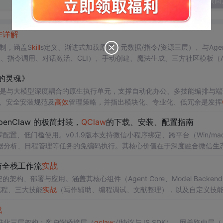
发表回
作
详解
制，涵盖S
kill
s定义、渐进式加载原理（元数据/指令/资源三层）、与Agen
放置、指令调用、对话激活、CLI）、手动创建、魔法生成、三方社区模板（An
在线构建等六类
实战
安装使用方法，突出其零配置、微信远程操控、自动调度
的灵魂》
而是与大模型深度耦合的原生执行单元，支撑自动化办公、多技能编排与端
、安全安装规范及
高效
管理策略，并指出模块化、专业化、低冗余是发挥
penClaw 的极简封装，
QClaw
的下载、安装、配置指南
打零配置、低门槛使用。v0.1.9版本支持微信小程序绑定、跨平台（Win/ma
据分析、日程管理等任务的免编码执行。其核心价值在于深度融合微信生
与全栈工作流
实战
的架构、部署与应用。涵盖其核心组件（Agent Core、Model Backend
部署流程、三大技能
实战
（写作辅助、编程调试、文献整理），以及自定义技
具调用优先、隐私可控、高度可定制的技术特性。
战
准化三层架构：客户端桥接层（
qclaw
://协议与JS SDK）、网关路由层（