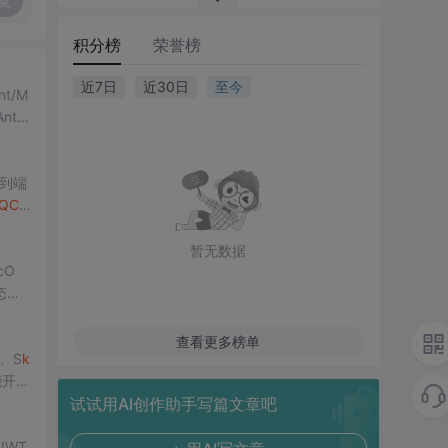
复
积分榜
荣誉榜
近7日
近30日
至今
t/M
thr
与安
到端
QCla
暂无数据
cO
态，
查看更多榜单
、S
k
能开
试试用AI创作助手写篇文章吧
JWT