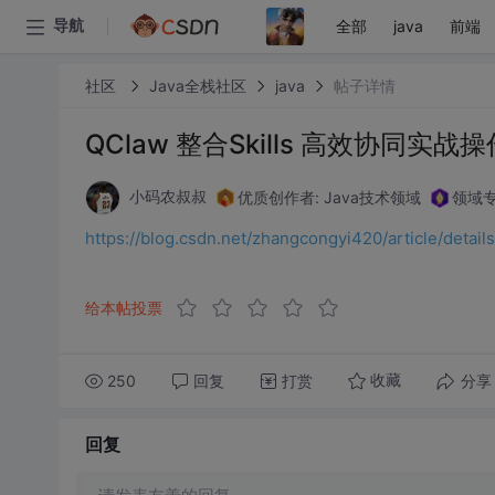
全部
java
前端
导航
社区
Java全栈社区
java
帖子详情
QClaw 整合Skills 高效协同实战
优质创作者: Java技术领域
领域专
小码农叔叔
https://blog.csdn.net/zhangcongyi420/article/deta
给本帖投票
250
回复
打赏
分享
收藏
回复