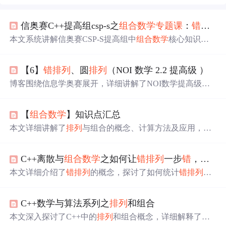
信奥赛C++提高组csp-s之
组合数学
专题
课
：
错
排列
本文系统讲解信奥赛CSP-S提高组中
组合数学
核心知识点
——
错
排列
（Derangement）。涵盖定义、递推公式Dn=(n
−1)(Dn−1+Dn−2)的严谨推导与边界条件，枚举小规模实例
【6】
错
排列
、圆
排列
（NOI 数学 2.2 提高级 ）
并手工验证n=4的9种
错
排。结合经典‘信封问题’
编程
实
战，分析O(n)时间复杂度的动态规划实现，强调大数场景
博客围绕信息学奥赛展开，详细讲解了NOI数学提高级的
下long long类型必要性，适用于n≤20的数据范围。
错
排列
、圆
排列
问题，包括
错
位
排列
的原理、通项公式推
导等。还探讨了小学生学习C++参加信奥竞赛的相关问
【
组合数学
】知识点汇总
题，如学习时间、题库选择、学习路径规划等，同时推荐
了入门书籍。
本文详细讲解了
排列
与组合的概念、计算方法及应用，包
括
排列
数、组合数的定义与计算公式，
错
排问题的解决方
法，以及
组合数学
中的重要定理如鸽巢原理等。
C++离散与
组合数学
之如何让
错
排列
一步
错
，步步
本文详细介绍了
错
排列
的概念，探讨了如何统计
错
排列
的
数量并利用递归和回溯算法进行枚举。通过实例展示了如
何在实际问题中应用这些算法，包括4位厨师菜品搭配的
错
C++数学与算法系列之
排列
和组合
排列
问题。,
本文深入探讨了C++中的
排列
和组合概念，详细解释了
排