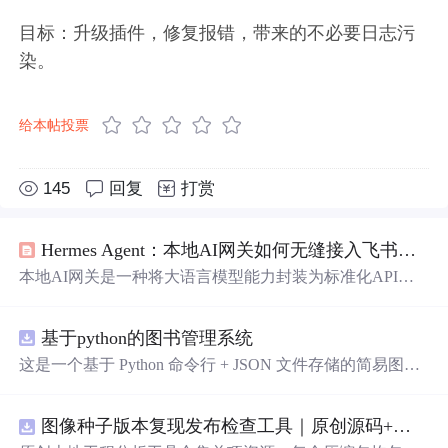
目标：升级插件，修复报错，带来的不必要日志污
染。
给本帖投票
145
回复
打赏
Hermes Agent：本地AI网关如何无缝接入飞书工作流
本地AI网关是一种将大语言模型能力封装为标准化API服
务的中间层架构，其核心原理在于协议适配、路由调度与
安全管控，技术价值体现在解耦模型与应用、统一调用入
基于python的图书管理系统
口、保障数据不出域。典型应用场景包括企业协作平台
（如飞书）的AI能力嵌入、私有化知识库问答、自动化办
这是一个基于 Python 命令行 + JSON 文件存储的简易图书
公指令执行等。本文聚焦 Hermes Agent 这一轻量级本地AI
管理系统。 核心功能：围绕"图书"和"读者"实现两类实体
网关实现，深入解析其 CLI-Gateway-Model 三层架构设
管理，以及它们之间的借阅关系。 图书管理：支持图书的
计，结合 Ollama 与飞书机器人实战，展示如何在不依赖云
图像种子版本复现发布检查工具｜原创源码+测试+离线报告
添加、删除、修改、搜索（按书名/作者/ISBN），每本书
端API的前提下，让自然语言指令直接驱动本地模型完成