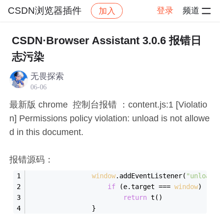
CSDN浏览器插件
登录
频道
加入
帖子详情
社区
CSDN浏览器插件
☏ 互动/吐槽
CSDN·Browser Assistant 3.0.6 报错日
志污染
无畏探索
06-06
最新版 chrome 控制台报错 ：content.js:1 [Violatio
n] Permissions policy violation: unload is not allowe
d in this document.
报错源码：
window
.addEventListener(
"unload"
if
 (e.target === 
window
)
return
 t()
                }