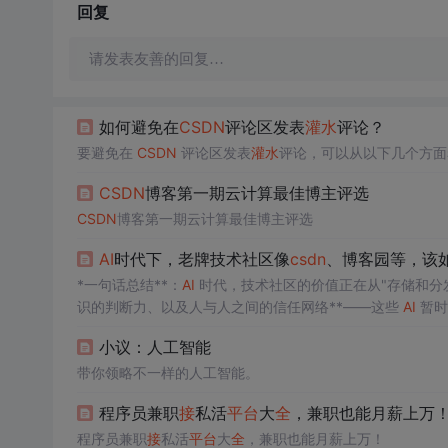
回复
请发表友善的回复…
如何避免在
CSDN
评论区发表
灌水
评论？
要避免在
CSDN
评论区发表
灌水
评论，可以从以下几个方面
CSDN
博客第一期云计算最佳博主评选
CSDN
博客第一期云计算最佳博主评选
AI
时代下，老牌技术社区像
csdn
、博客园等，该
*一句话总结**：
AI
时代，技术社区的价值正在从"存储和分发
识的判断力、以及人与人之间的信任网络**——这些
AI
暂时
EO + 广告），当用户不再"搜索"而是"对话"时，流量基础会被釜
小议：人工智能
口"，截流严重 |GitHub 的成功不在于内容，而在于**工具 
带你领略不一样的人工智能。
程序员兼职
接
私活
平台
大
全
，兼职也能月薪上万
程序员兼职
接
私活
平台
大
全
，兼职也能月薪上万！