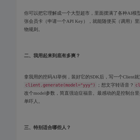
你可以把它理解成一个大型超市，里面摆满了各种AI模
张会员卡（申请一个API Key），就能随便买（调用
物规则。
二、我用起来到底有多爽？
拿我用的挖码AI举例，装好它的SDK后，写一个Clien
client.generate(model="yyy")
；想文字转语音？
c
改个model参数，简直强迫症福音。最感动的是控制
单吓人。
三、特别适合哪些人？