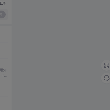
正序
复
运用知
（S
入