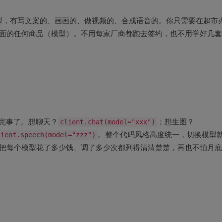
型，有写文案的、画画的、做视频的、合成语音的。你只需要在超市
）里面的任何商品（模型）。不用每家厂商都跑去签约，也不用学好几
t就完事了。想聊天？
client.chat(model="xxx")
；想生图？
lient.speech(model="zzz")
。整个代码风格高度统一，切换模型
台里把每个模型花了多少钱、调了多少次都列得清清楚楚，再也不怕月