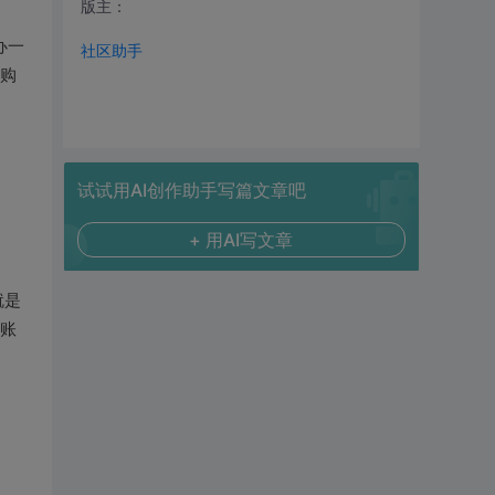
版主：
办一
社区助手
套购
试试用AI创作助手写篇文章吧
+ 用AI写文章
就是
底账