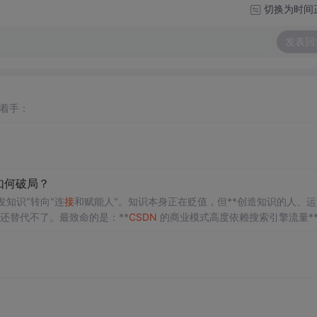
切换为时间
发表回
着手：
如何破局？
知识"转向"连
接
和赋能人"。知识本身正在贬值，但**创造知识的人、
还替代不了。最致命的是：**
CSDN
的商业模式高度依赖搜索引擎流量**
底抽薪。| **流量模式** | SEO 驱动的搜索引擎流量 |
AI
成为新的"
+ 社区的飞轮**。
！