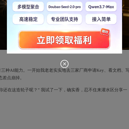
三种AI能力。一开始我老老实实地去三家厂商申请Key、看文档、
态差点崩掉。
你还在这造轮子呢？” 我试了一下，确实香，忍不住来灌水区分享一