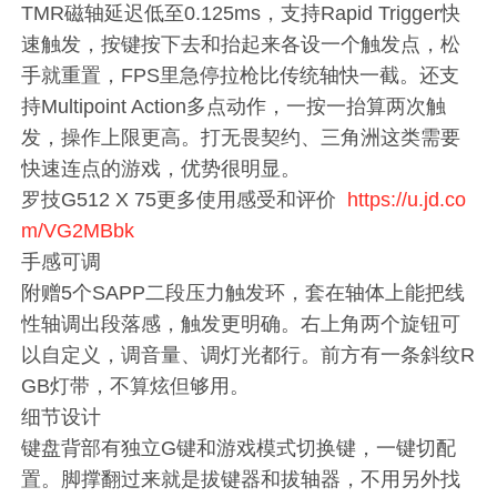
TMR磁轴延迟低至0.125ms，支持Rapid Trigger快
速触发，按键按下去和抬起来各设一个触发点，松
手就重置，FPS里急停拉枪比传统轴快一截。还支
持Multipoint Action多点动作，一按一抬算两次触
发，操作上限更高。打无畏契约、三角洲这类需要
快速连点的游戏，优势很明显。
罗技G512 X 75更多使用感受和评价
https://u.jd.co
m/VG2MBbk
手感可调
附赠5个SAPP二段压力触发环，套在轴体上能把线
性轴调出段落感，触发更明确。右上角两个旋钮可
以自定义，调音量、调灯光都行。前方有一条斜纹R
GB灯带，不算炫但够用。
细节设计
键盘背部有独立G键和游戏模式切换键，一键切配
置。脚撑翻过来就是拔键器和拔轴器，不用另外找