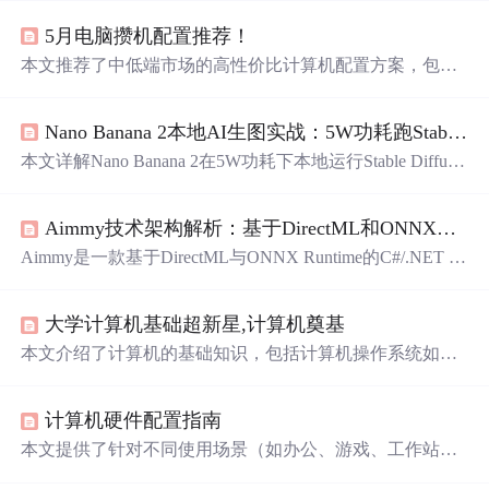
5月电脑攒机配置推荐！
本文推荐了中低端市场的高性价比计算机配置方案，包括
CPU、主板、内存、硬盘、显卡、显示器等配件的选择，
旨在为用户提供经济实惠的组装电脑指南。
Nano Banana 2本地AI生图实战：5W功耗跑Stable Diffusion
本文详解Nano Banana 2在5W功耗下本地运行Stable Diffusio
n的完整技术方案，涵盖Mali-G52 GPU的FP16推理优化、I
NT4+FP16模型量化、USB 3.0带宽利用、被动散热设计及
Aimmy技术架构解析：基于DirectML和ONNX的AI瞄准辅助系统实现
五大落地玩法（摄像头直连生图、OLED旋钮交互、SD卡
即插即用模型库、GPIO一键触发、多板分布式渲染）。重
Aimmy是一款基于DirectML与ONNX Runtime的C#/.NET 8
点阐述适配该硬件的提示词工程12条黄金法则，并提供Ar
AI瞄准辅助系统，集成YOLOv8实现实时目标检测。系统
mbian 24.05系统镜像、SD卡选型、驱动避坑等关键实操指
采用模块化架构，支持AMD/NVIDIA GPU硬件加速，通过
南。
大学计算机基础超新星,计算机奠基
张量重用、异步流水线、内存池等技术优化推理性能，提
供动态模型热交换、多SDK鼠标控制（SendInput/G-Hub/Sy
本文介绍了计算机的基础知识，包括计算机操作系统如Cis
napse）及40+参数配置体系，专为瞄准障碍玩家设计，具
co IOS、Dynamips的使用，以及计算机历史上的第一台电
备亚毫秒级响应与跨平台兼容性。
子计算机ENIAC。同时，讲解了键盘盲打技巧、计算机组
计算机硬件配置指南
件如CPU、主板的价格以及个人计算机的发展历程。此
外，提到了计算机电源的作用和计算机部件对电源的特殊
本文提供了针对不同使用场景（如办公、游戏、工作站）
要求。文章还涵盖了计算机电源、键盘操作、CAXA电子
的PC硬件配置建议，并详细解析了CPU性能评估的关键因