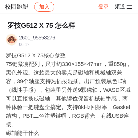
校园跑腿
登录
频道
加入
帖子详情
社区
校园跑腿
社区活动
罗技G512 X 75 怎么样
2601_95558276
06-17
罗技G512 X 75核心参数
75键紧凑配列，尺寸约330×155×47mm，重850g，
黑色外观。这款最大的卖点是磁轴和机械轴双兼
容，39个轴座支持热插拔混插。出厂预装黑色L轴
（线性手感），包装里另外送9颗磁轴，WASD区域
可以直接换成磁轴，其他键位保留机械轴手感，两
种体验一把键盘全搞定。支持8kHz回报率，Gasket
结构，PBT二色注塑键帽，RGB背光，有线USB连
接。
磁轴能干什么