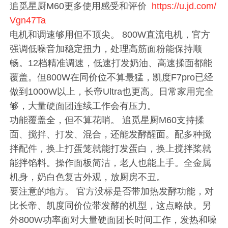
追觅星厨M60更多使用感受和评价
https://u.jd.com/
Vgn47Ta
电机和调速够用但不顶尖。 800W直流电机，官方
强调低噪音加稳定扭力，处理高筋面粉能保持顺
畅。12档精准调速，低速打发奶油、高速揉面都能
覆盖。但800W在同价位不算最猛，凯度F7pro已经
做到1000W以上，长帝Ultra也更高。日常家用完全
够，大量硬面团连续工作会有压力。
功能覆盖全，但不算花哨。 追觅星厨M60支持揉
面、搅拌、打发、混合，还能发酵醒面。配多种搅
拌配件，换上打蛋笼就能打发蛋白，换上搅拌桨就
能拌馅料。操作面板简洁，老人也能上手。全金属
机身，奶白色复古外观，放厨房不丑。
要注意的地方。 官方没标是否带加热发酵功能，对
比长帝、凯度同价位带发酵的机型，这点略缺。另
外800W功率面对大量硬面团长时间工作，发热和噪