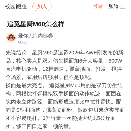
校园跑腿
登录
频道
加入
帖子详情
社区
校园跑腿
社区活动
追觅星厨M60怎么样
爱你无悔内部券
06-17
先说结论：星厨M60是追觅2026年AWE刚发布的新
品，核心卖点是双刀仿生揉面加6升大容量，800W
直流电机驱动，12档调速，覆盖揉面、打发、搅拌
全场景。家用烘焙够用，但不是顶配。
揉面是最大亮点。 追觅星厨M60用的是双刀仿生结
构，两根搅拌臂模拟双手揉面的动作轨迹，面团在
碗内走立体路径，面筋形成速度比单搅拌臂快。配
的是S型和面钩，揉高筋面粉、做欧包贝果这类硬面
团不容易爬杆。6升容量一次能揉大约1.5公斤面
团，够三四口之家一顿的量。