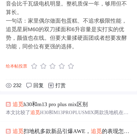
音会比千瓦级电机明显。整机质保一年，够用但不
算长。
一句话：家里偶尔做面包蛋糕、不追求极限性能，
追觅星厨M60的双刀揉面和6升容量是实打实的优
势，颜值也在线。但要大量揉硬面团或者想要发酵
功能，同价位有更强的选择。
给本帖投票
232
回复
打赏
追觅
h30和m13 pro plus mix区别
本文比较了
追觅
H30和M13PROPLUSMIX两款洗地机在清
洁效率、续航、吸头设计、LED照明和除菌功能等方面的
异同，强调了各自的特色和适用场景。
追觅
扫地机多款新品引爆AWE，
追觅
的表现怎么看？