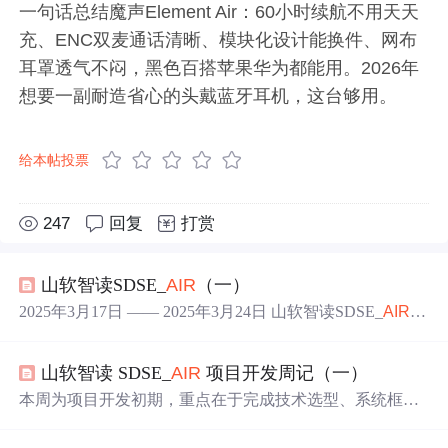
一句话总结魔声Element Air：60小时续航不用天天
充、ENC双麦通话清晰、模块化设计能换件、网布
耳罩透气不闷，黑色百搭苹果华为都能用。2026年
想要一副耐造省心的头戴蓝牙耳机，这台够用。
给本帖投票
247
回复
打赏
山软智读SDSE_
AIR
（一）
2025年3月17日 —— 2025年3月24日 山软智读SDSE_
AIR
工
作周记本周主要完成前后端脚手架的搭建，前端采用Vue2
+
Element
-UI（技术栈可能会随后期需求变更酌情修
山软智读 SDSE_
AIR
项目开发周记（一）
改），后端采用SpringBoot + MySQL (+MongoDB)。
本周为项目开发初期，重点在于完成技术选型、系统框架
初始化以及相关文献资料的调研整理。各成员协作顺利，
为后续功能模块设计、接口开发和智能文献处理算法打下