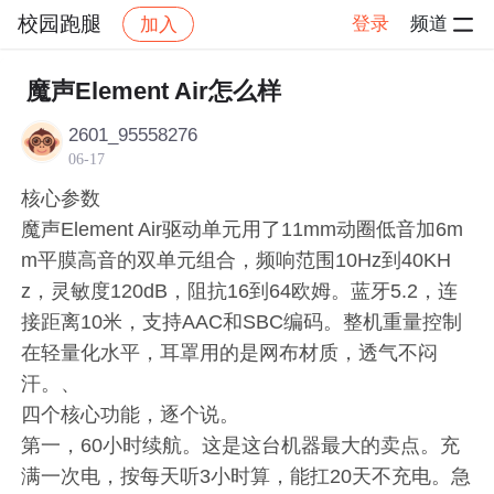
校园跑腿
登录
频道
加入
帖子详情
社区
校园跑腿
社区活动
魔声Element Air怎么样
2601_95558276
06-17
核心参数
魔声Element Air驱动单元用了11mm动圈低音加6m
m平膜高音的双单元组合，频响范围10Hz到40KH
z，灵敏度120dB，阻抗16到64欧姆。蓝牙5.2，连
接距离10米，支持AAC和SBC编码。整机重量控制
在轻量化水平，耳罩用的是网布材质，透气不闷
汗。、
四个核心功能，逐个说。
第一，60小时续航。这是这台机器最大的卖点。充
满一次电，按每天听3小时算，能扛20天不充电。急