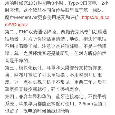
用的时候充10分钟能听3小时，Type-C口充电，2小
时充满。这个续航在同价位头戴里属于第一梯队。
魔声Element Air更多使用感受和评价
https://u.jd.co
m/VDngtdv
第二，ENC双麦通话降噪。两颗麦克风专门处理通
话场景，对方听你说话更清楚，地铁、街边打电话
不用扯着嗓子喊。注意这是通话降噪，不是主动降
噪，戴上之后环境音还是能听到，但对方听你的声
音是干净的。
第三，模块化设计。耳罩和头梁部分支持拆卸更
换，网布耳罩脏了可以单独换，不用整副耳机报
废。这一点在头戴耳机里不常见，用两三年之后耳
罩磨损直接换新就行，延长整机寿命。
第四，兼容苹果和华为。蓝牙连接稳定，不挑手机
系统，苹果华为都能正常配对使用。3.5mm音频口
也留了，没电的时候插线也能听。