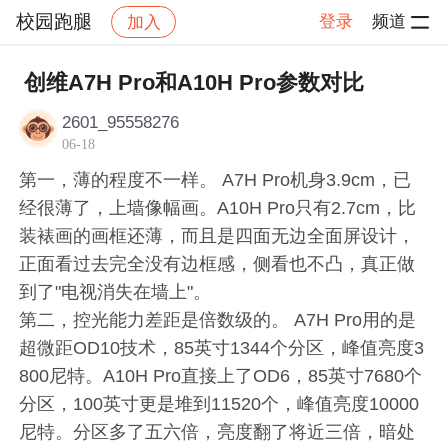
校园跑腿
登录
频道
加入
帖子详情
社区
校园跑腿
社区活动
创维A7H Pro和A10H Pro参数对比
2601_95558276
06-18
第一，薄的程度不一样。 A7H Pro机身3.9cm，已
经很薄了，上墙像幅画。A10H Pro只有2.7cm，比
装裱画的画框还薄，而且是四面无边全面屏设计，
正面看过去完全没有边框感，侧看也不凸，真正做
到了"电视消失在墙上"。
第二，控光能力差距是倍数级的。 A7H Pro用的是
超微距OD10技术，85英寸1344个分区，峰值亮度3
800尼特。A10H Pro直接上了OD6，85英寸7680个
分区，100英寸更是堆到11520个，峰值亮度10000
尼特。分区多了五六倍，亮度翻了将近三倍，暗处