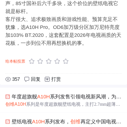
声，85寸国补后六千多块，这个价位的壁纸电视它
就是标杆。
客厅很大、追求极致画质和游戏性能、预算充足不
犹豫，选A10H Pro。OD6加万级分区加万尼特亮度
加103% BT.2020，这套配置是2026年电视画质的天
花板，一步到位不用再想换机的事。
给本帖投票
357
回复
打赏
年度超旗舰
A10H
系列发售引领电视新风潮，为什么是
创维
A10H
系列是年度超旗舰壁纸电视，主打2.7mm超薄机
身、四面无边框设计及行业首创‘乾坤·超薄架构’。其OD值
缩至6mm，配合11520分区Mini LED控光、10000尼特峰值
壁纸电视
A10H
系列发布，
创维
再定义中国电视超旗舰标杆
亮度、103% BT.2020色域及SQD-
Pro
量子点技术，突破画