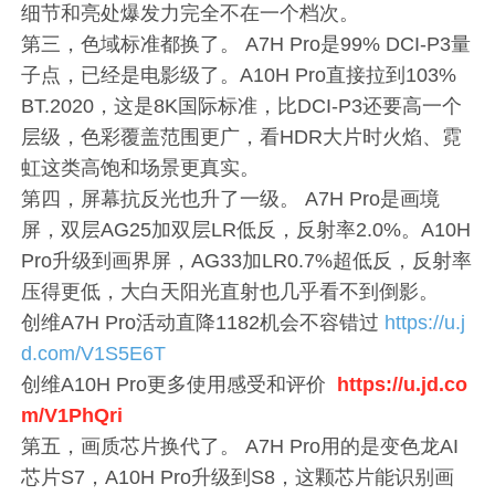
细节和亮处爆发力完全不在一个档次。
第三，色域标准都换了。 A7H Pro是99% DCI-P3量
子点，已经是电影级了。A10H Pro直接拉到103%
BT.2020，这是8K国际标准，比DCI-P3还要高一个
层级，色彩覆盖范围更广，看HDR大片时火焰、霓
虹这类高饱和场景更真实。
第四，屏幕抗反光也升了一级。 A7H Pro是画境
屏，双层AG25加双层LR低反，反射率2.0%。A10H
Pro升级到画界屏，AG33加LR0.7%超低反，反射率
压得更低，大白天阳光直射也几乎看不到倒影。
创维A7H Pro活动直降1182机会不容错过
https://u.j
d.com/V1S5E6T
创维A10H Pro更多使用感受和评价
https://u.jd.co
m/V1PhQri
第五，画质芯片换代了。 A7H Pro用的是变色龙AI
芯片S7，A10H Pro升级到S8，这颗芯片能识别画