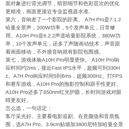
面对象进行背光调节，暗部细节和色彩层次的优化
更精准，画面更接近专业监视器水准。
第六，音响差了一个影院的距离。 A7H Pro是7.1.2
哈曼全景声，200W功率，5个发声单元，日常够
用。A10H Pro是6.2.2声道哈曼影院系统，380W功
率，10个发声单元，还多了声随画动技术，声音跟
着画面移动，不外接音响就有影院包围感。
第七，游戏体验A10H Pro明显更快。 A10H Pro响
应时间约2ms，接近Fast IPS水平，超频可到330H
z。A7H Pro响应时间5到6ms，超频300Hz。打FPS
和赛车游戏，A10H Pro的拖影控制和跟手性更好。
A10H Pro还多了650nm红光护眼，长时间游戏对眼
睛更友好。
怎么选，一句话定：
客厅采光好、主要看电影追剧、在意颜值和音质氛
围，选A7H Pro。3.9cm贴墙加3800尼特加哈曼全景