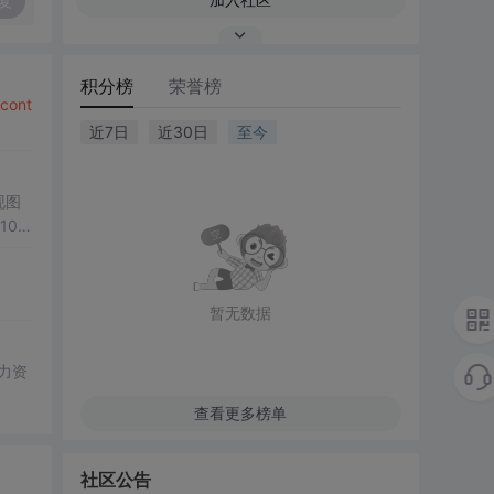
复
积分榜
荣誉榜
cont
近7日
近30日
至今
现图
00
观展
公、
降低图
暂无数据
遍历、
双模
； 滑
展示处
查看更多榜单
总
学
社区公告