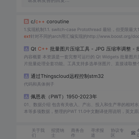
请发表友善的回复…
c/
c++
coroutine
1.实现机制1.1. switch-case Protothread 最轻，但受
ext
针对不同的arch用汇编实现的http://www.boost.org/doc/lib
Qt
C++
批量图片压缩工具 - JPG 压缩率调整 
内容概要 本资源是一套完整可运行的 Qt Widgets 批量图
片批量处理全套功能。工具支持多选单张图片、直接读取整个文件
区间压缩质量，自带锁定宽高比防拉伸变形功能；批量处理
通过Thingscloud远程控制stm32
示压缩效果。 适用人群 Qt/
C++
零基础初学者，学习 QIma
设计、自媒体从业者； 想要学习图片缩放、JPG 压缩、本
代码和具体例子
片体积节省上传流量； 摄影、设计批量统一图片尺寸，批量轻量化相
佩恩表（PWT）1950-2023年
QImage 缩放保存、QSlider 参数联动、批量循环界面
式导入图片：手动多选单张图片 / 一键读取整个文件夹全部
01、数据介绍 包含有关收入、产出、投入和生产率的相对水平信息，涵盖1950-2023年各国GDP、汇率、TFP、CPI指数、人口、人力资
块调节 JPG 压缩质量 0~100，平衡图片清晰度与文件
理进度，循环中刷新界面，程序不会假死卡顿； 自动统计每张
数、成功数量、单张大小对比、整体压缩节省空间比例； 
关于我
招贤纳
商务合
寻求报
协议专
习。 其他说明 开发环境：Qt Creator + Qt5.15 MS
们
士
作
道
区