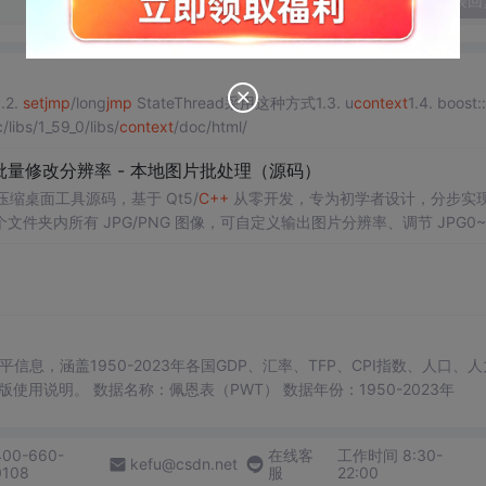
发表回
限最大1.2.
set
jmp
/long
jmp
StateThread采用这种方式1.3. u
context
1.4. boost::
s/1_59_0/libs/
context
/doc/html/
- 批量修改分辨率 - 本地图片批处理（源码）
片压缩桌面工具源码，基于 Qt5/
C++
从零开发，专为初学者设计，分步实
夹内所有 JPG/PNG 图像，可自定义输出图片分辨率、调节 JPG0~1
完成后自动统计每张图片压缩前后文件体积，计算整体压缩缩小比例，直
ge 图像绘图、文件目录遍历、UI 交互开发； 需要本地批量处理图片的办
地文件 IO、进度条交互的开发学习者。 使用场景 自媒体批量压缩配图，
册图片； 程序开发学习：QFileDialog 文件选择、QDir 文件夹
防卡顿、文件大小格式化转换全套 Qt 图像开发实战案例。 工具核心功能清单 
图片； 自定义输出宽高分辨率，支持锁定原始宽高比，避免图片拉伸变形
占用大小； 自定义输出保存目录，批量生成压缩后的图片文件； 实时进度条
本等多项数据，整理的PWT 11.0中文翻译使用说明，英文原版使用说明。 数据名称：佩恩表（PWT） 数据年份：1950-2023年
图片压缩前后体积，换算 KB/MB 直观展示； 批量完成弹窗汇总：图片
完整模块化代码，功能拆分清晰，每段代码附带详细注释，新手可分步拆解
400-660-
在线客
工作时间 8:30-
VC，Windows 平台可直接编译运行； 源码结构清晰，功能
kefu@csdn.net
0108
服
22:00