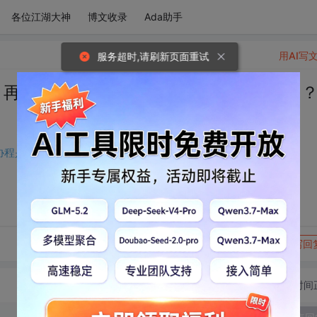
各位江湖大神
博文收录
Ada助手
用AI写
服务超时,请刷新页面重试
text 再到 hook：C 语言协程是怎么跑起来的
C 语言协程是怎么跑起来的？
转发到动态
举报
写回
切换为时间