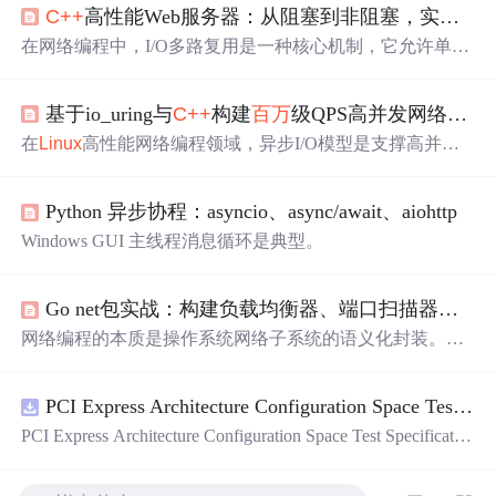
C++
高性能Web服务器：从阻塞到非阻塞，实现5.8万QPS的飞跃
在网络编程中，I/O多路复用是一种核心机制，它允许单个
线程同时监控多个文件描述符的I/O状态变化，从而高效处
理大量并发
连接
。其原理在于操作系统内核提供的事件通
基于io_uring与
C++
构建
百万
级QPS高并发网络引擎实战
知接口，如
Linux
的
epoll
或FreeBSD/macOS的kqueue，当某
个
连接
的数据就绪时，内核会主动通知应用程序，避免了
在
Linux
高性能网络编程领域，异步I/O模型是支撑高并发
线程因等待I/O而阻塞。这项技术的价值在于能极大提升服
服务的核心技术。其原理在于通过事件驱动机制，将I/O操
务器的并发处理能力和CPU利用率，是构建高性能、可扩
作从阻塞等待转为异步通知，从而大幅提升系统吞吐量。
展网络服务的基础。在
C++
后端开发中，尤其是在高并发
Python 异步协程：asyncio、async/await、aiohttp
传统方案如
epoll
虽广泛应用，但在追求极致性能时，其频
Web服务器、实时通信系统等场景下，采用非阻塞I/O与事
繁的系统调用和内存拷贝开销成为瓶颈。io_uring作为
Linu
Windows GUI 主线程消息循环是典型。
件驱动架构
x
内核近十年的重大革新，通过共享内存环形队列实现了真
正的异步与批处理，将用户态与内核态的交互开销降至最
低，技术价值在于为
百万
级QPS场景提供了新的底层支
Go net包实战：构建负载均衡器、端口扫描器与DHCP服务器
撑。这一特性使其特别适用于网关、代理、实时通信等对
网络编程的本质是操作系统网络子系统的语义化封装。Go
延迟和吞吐量要求苛刻的应用场
的 net 包并非简单 API 集合，而是对 socket、
epoll
/kqueu
e、TCP 状态机等底层能力的抽象升维，提供 Conn、Listen
PCI Express Architecture Configuration Space Test Specification Revision 5.0, Version 1.0 (CB).pdf
er、PacketConn 三大核心接口。其设计价值在于将
连接
管
理、超时控制、上下文取消、跨平台 I/O 复用等共性逻辑
PCI Express Architecture Configuration Space Test Specificatio
内聚于运行时，使开发者聚焦业务协议而非系统细节。典
n Revision 5.0, Version 1.0 (CB).pdf
型应用场景包括高并发 TCP 负载均衡器（需 SO_REUSEP