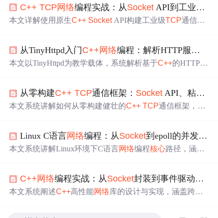
C++
TCP
网络
编程实战：从
Socket
API到工业级通信模块构建
本文详解使用原生
C++
Socket
API构建工业级
TCP
通信模
块的全过程，涵盖服务端/客户端
核心
类设计、非阻塞Acce
pt与阻塞
IO
混合模型、粘包处理（长度头协议）、心跳保
从TinyHttpd入门
C++
网络
编程：解析HTTP服务器
核
活、流量控制及SIGPIPE防护等关键技术。重点解析
TCP
选型逻辑、
Socket
生命周期
管理、应用层消息格式定义与
本文以TinyHttpd为教学载体，系统解析基于
C++
的HTTP服
路由分发，并提供跨平台开发适配与常见问题调试方法。
务器
核心
原理
，涵盖多进程阻塞
IO
模型、
socket
编程、HT
TP请求解析、静态文件服务与CGI动态处理机制。重点剖
从零构建
C++
TCP
通信框架：
Socket
API、粘包处理与高并发设计
析fork/pipe/exec等
POSIX
系统调用在Web服务器中的应用，
并提供
C++
11+重构思路，包括RAII资源管理、智能指针、
本文系统讲解如何从零构建健壮的
C++
TCP
通信框架，涵
std::string与STL容器替代C风格操作，同时覆盖编译调试、
盖
Socket
API
核心
调用、阻塞I/O与多线程模型、Buffer与
T
权限配置及常见错误排查方法。
cp
Sess
io
n/
Tcp
Server类封装、
TCP
粘包/拆包（长度前缀协
Linux C语言
网络
编程：从
Socket
到epoll的并发服务器实战
议）、连接
生命周期
管理、多线程同步机制，并延伸至sele
ct/poll/epoll
IO
多路复用及Reactor模式演进，强调
原理
理解
本文系统讲解Linux环境下C语言
网络
编程
核心
路径，涵盖
与工程实践结合。
Socket
API基础、
TCP
/UDP协议选择、阻塞式回声服务器
实现；深入多进程/多线程并发模型及其资源管理难点；重
C++
网络
编程实战：从
Socket
封装到事件驱动模型的设计与实现
点剖析I/O多路复用机制，对比select/poll/epoll
原理
与性能差
异，详解epoll LT/ET模式及非阻塞
IO
配合实践；延伸讨论
本文系统阐述
C++
高性能
网络
库的设计与实现，涵盖跨平
粘包处理、心跳保活、HTTP/1.0服务器构建等关键工程问
台
Socket
RAII封装、Connect
io
n/Listener
核心
抽象、阻塞
IO
题，强调系统调用、字节序、文件描述符管理等底层细
到事件驱动模型的演进路径。重点解析epoll多路复用机