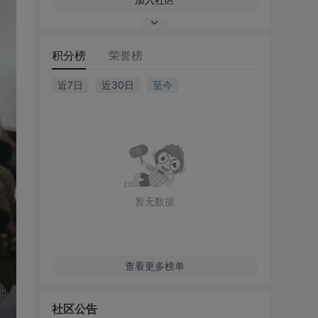
积分榜
荣誉榜
近7日
近30日
至今
暂无数据
查看更多榜单
社区公告