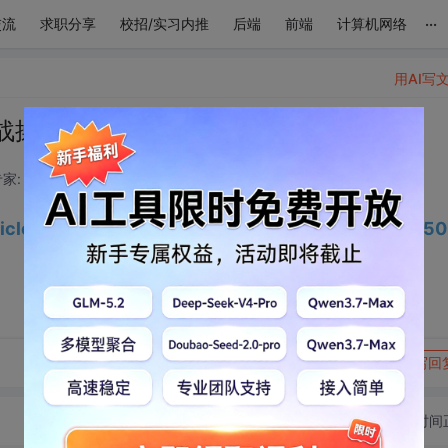
...
交流
求职分享
校招/实习内推
后端
前端
计算机网络
用AI写
实战操作详解
家: 后端开发技术领域
2026-07-05 20:20:04
rticle/details/162558602?spm=1001.2014.3001.550
转发到动态
举报
写回
切换为时间