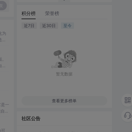
复
积分榜
荣誉榜
近7日
近30日
至今
化为
造性
开源、
使用
面。
自动
生，它
暂无数据
这一前
查看更多榜单
它是一
能自我
建对
社区公告
为可