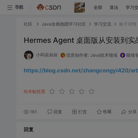
全部
算法
学习
导航
社区
Java全栈抱团学习社区
学习交流
帖子详情
Hermes Agent 桌面版从安装到
优质创作者: Java技术领域
领域专
小码农叔叔
https://blog.csdn.net/zhangcongyi420/a
给本帖投票
161
回复
打赏
分享
收藏
回复