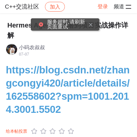
C++交流社区
登录
频道
加入
帖子详情
社区
C++交流社区
交流讨论
服务超时,请刷新
Hermes Agent 从部署到项目实战操作详
页面重试
解
小码农叔叔
07-07
https://blog.csdn.net/zhan
gcongyi420/article/details/
162558602?spm=1001.201
4.3001.5502
给本帖投票