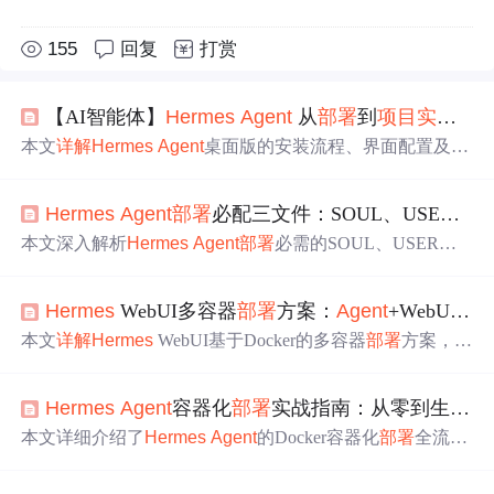
155
回复
打赏
【AI智能体】
Hermes
Agent
从
部署
到
项目实战
操
本文
详解
Hermes
Agent
桌面版的安装流程、界面配置及核
心功能使用，涵盖模型切换、技能调用、消息集成（如飞
书）、分层记忆设置与安全配置；重点介绍其在编码开
Hermes
Agent
部署
必配三文件：SOUL、USER、
A
发、PPT生成、PRD撰写、数据分析和自动化任务等AI智
能体典型场景中的实战应用，突出其闭环学习、自我进化
本文深入解析
Hermes
Agent
部署
必需的SOUL、USER、
A
与多工具协同能力。
GENT
S三个核心配置文件：SOUL作为运行时内核，控制
LLM推理引擎的硬件资源分配与行为逻辑；USER定义
Age
Hermes
WebUI多容器
部署
方案：
Agent
+WebUI+Dashboard配置教程
nt
在
操作
系统层面的运行时身份与安全沙箱策略；
AGENT
S实现能力模块的动态注册与调度。内容涵盖各文件字段含
本文
详解
Hermes
WebUI基于Docker的多容器
部署
方案，涵
义、实操配置要点、常见报错定位及生产环境加固方案，
盖
hermes
-
agent
、
hermes
-webui和
hermes
-dashboard三个
强调三者强耦合关系与初始化阶段的关键性。
核心服务的协同配置。内容包括环境准备、docker-compose
Hermes
Agent
容器化
部署
实战指南：从零到生产级配置
服务定义与数据卷配置、端口映射（8787/9119）、权限与
密码等高级设置，以及日志排查、升级备份等运维要点，
本文详细介绍了
Hermes
Agent
的Docker容器化
部署
全流
适用于个人及企业级智能助手Web化
部署
。
程，涵盖Docker Compose配置（含Linux/macOS与Windows
双环境适配）、服务启动与验证、资源限制与性能调优、