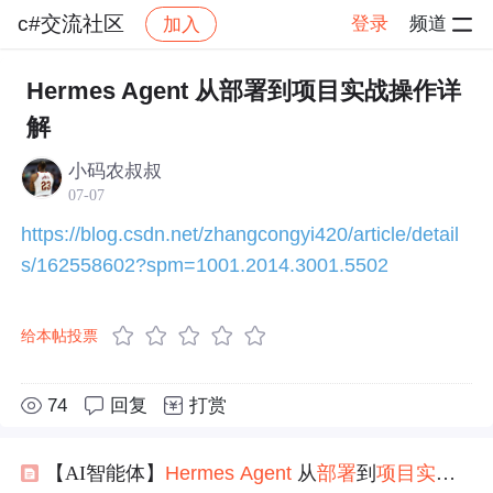
c#交流社区
登录
频道
加入
帖子详情
社区
c#交流社区
交流讨论
Hermes Agent 从部署到项目实战操作详
解
小码农叔叔
07-07
https://blog.csdn.net/zhangcongyi420/article/detail
s/162558602?spm=1001.2014.3001.5502
给本帖投票
74
回复
打赏
【AI智能体】
Hermes
Agent
从
部署
到
项目实战
操