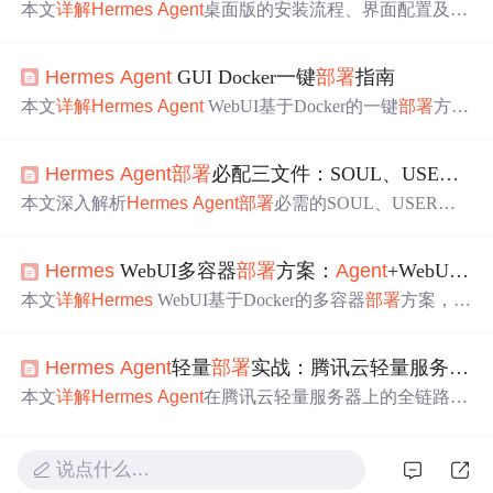
本文
详解
Hermes
Agent
桌面版的安装流程、界面配置及核
心功能使用，涵盖模型切换、技能调用、消息集成（如飞
书）、分层记忆设置与安全配置；重点介绍其在编码开
Hermes
Agent
GUI Docker一键
部署
指南
发、PPT生成、PRD撰写、数据分析和自动化任务等AI智
能体典型场景中的实战应用，突出其闭环学习、自我进化
本文
详解
Hermes
Agent
WebUI基于Docker的一键
部署
方
与多工具协同能力。
案，涵盖跨平台环境准备、镜像拉取优化、关键环境变量
（如
HERMES
_
AGENT
_URL、DATA_DIR）、单机与生
Hermes
Agent
部署
必配三文件：SOUL、USER、
A
产级分离
部署
、InfluxDB监控集成及常见问题排查。重点
解决白屏、超时、CORS、字体模糊等实战问题，强调Doc
本文深入解析
Hermes
Agent
部署
必需的SOUL、USER、
A
ker容器化对
Agent
运行时与前端割裂问题的根治作用。
GENT
S三个核心配置文件：SOUL作为运行时内核，控制
LLM推理引擎的硬件资源分配与行为逻辑；USER定义
Age
Hermes
WebUI多容器
部署
方案：
Agent
+WebUI+Dashboard配置教程
nt
在
操作
系统层面的运行时身份与安全沙箱策略；
AGENT
S实现能力模块的动态注册与调度。内容涵盖各文件字段含
本文
详解
Hermes
WebUI基于Docker的多容器
部署
方案，涵
义、实操配置要点、常见报错定位及生产环境加固方案，
盖
hermes
-
agent
、
hermes
-webui和
hermes
-dashboard三个
强调三者强耦合关系与初始化阶段的关键性。
核心服务的协同配置。内容包括环境准备、docker-compose
Hermes
Agent
轻量
部署
实战：腾讯云轻量服务器自动化交付
服务定义与数据卷配置、端口映射（8787/9119）、权限与
密码等高级设置，以及日志排查、升级备份等运维要点，
本文
详解
Hermes
Agent
在腾讯云轻量服务器上的全链路自
适用于个人及企业级智能助手Web化
部署
。
动化
部署
实践，涵盖环境初始化、
Agent
安装验证、Vue项
目
部署
任务定义、Git Webhook自动触发及健康检查监控。
重点对比Jenkins/Ansible/Shell的局限性，突出
Hermes
Age
说点什么…
nt
轻量、可控、可审计、可回滚的核心优势，适用于个人