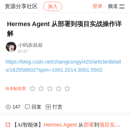
资源分享社区
登录
频道
加入
帖子详情
社区
资源分享社区
文章分享
Hermes Agent 从部署到项目实战操作详
解
小码农叔叔
07-07
https://blog.csdn.net/zhangcongyi420/article/detail
s/162558602?spm=1001.2014.3001.5502
给本帖投票
147
回复
打赏
【AI智能体】
Hermes
Agent
从
部署
到
项目实战
操