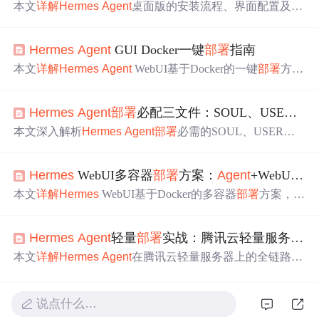
本文
详解
Hermes
Agent
桌面版的安装流程、界面配置及核
心功能使用，涵盖模型切换、技能调用、消息集成（如飞
书）、分层记忆设置与安全配置；重点介绍其在编码开
Hermes
Agent
GUI Docker一键
部署
指南
发、PPT生成、PRD撰写、数据分析和自动化任务等AI智
能体典型场景中的实战应用，突出其闭环学习、自我进化
本文
详解
Hermes
Agent
WebUI基于Docker的一键
部署
方
与多工具协同能力。
案，涵盖跨平台环境准备、镜像拉取优化、关键环境变量
（如
HERMES
_
AGENT
_URL、DATA_DIR）、单机与生
Hermes
Agent
部署
必配三文件：SOUL、USER、
A
产级分离
部署
、InfluxDB监控集成及常见问题排查。重点
解决白屏、超时、CORS、字体模糊等实战问题，强调Doc
本文深入解析
Hermes
Agent
部署
必需的SOUL、USER、
A
ker容器化对
Agent
运行时与前端割裂问题的根治作用。
GENT
S三个核心配置文件：SOUL作为运行时内核，控制
LLM推理引擎的硬件资源分配与行为逻辑；USER定义
Age
Hermes
WebUI多容器
部署
方案：
Agent
+WebUI+Dashboard配置教程
nt
在
操作
系统层面的运行时身份与安全沙箱策略；
AGENT
S实现能力模块的动态注册与调度。内容涵盖各文件字段含
本文
详解
Hermes
WebUI基于Docker的多容器
部署
方案，涵
义、实操配置要点、常见报错定位及生产环境加固方案，
盖
hermes
-
agent
、
hermes
-webui和
hermes
-dashboard三个
强调三者强耦合关系与初始化阶段的关键性。
核心服务的协同配置。内容包括环境准备、docker-compose
Hermes
Agent
轻量
部署
实战：腾讯云轻量服务器自动化交付
服务定义与数据卷配置、端口映射（8787/9119）、权限与
密码等高级设置，以及日志排查、升级备份等运维要点，
本文
详解
Hermes
Agent
在腾讯云轻量服务器上的全链路自
适用于个人及企业级智能助手Web化
部署
。
动化
部署
实践，涵盖环境初始化、
Agent
安装验证、Vue项
目
部署
任务定义、Git Webhook自动触发及健康检查监控。
重点对比Jenkins/Ansible/Shell的局限性，突出
Hermes
Age
说点什么…
nt
轻量、可控、可审计、可回滚的核心优势，适用于个人