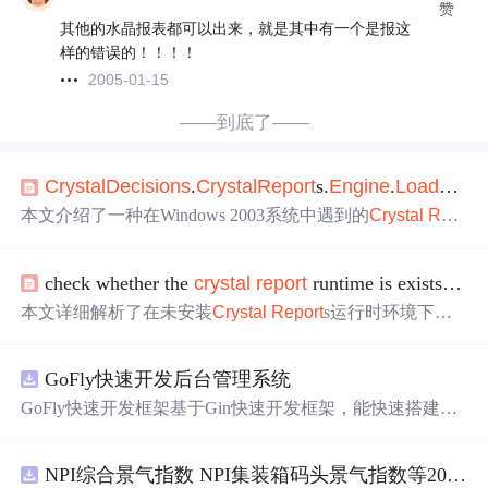
赞
其他的水晶报表都可以出来，就是其中有一个是报这
样的错误的！！！！
2005-01-15
——到底了——
Crystal
De
cisio
ns
.
Crystal
Report
s.
Engine
.
Load
Save
R
本文介绍了一种在Windows 2003系统中遇到的
Crystal
Rep
ort
s加载失败的问题及其解决方案。该问题在两台不同的W
indows 2003机器上出现，通过为C:winnt emp目录设置ASP
check whether the
crystal
report
runtime is exists 检查
NET帐户权限得以解决。
本文详细解析了在未安装
Crystal
Report
s运行时环境下初
始化
Report
Document时出现的错误，并提供了具体的异常
信息及解决方法，包括检查注册表权限和安装正确的运行
GoFly快速开发后台管理系统
时组件。
GoFly快速开发框架基于Gin快速开发框架，能快速搭建应
用、框架底层完善、丰富代码仓插件、快速开发数据大
屏、物联网平台、OA流程审批、工作流引擎、商城、微信
NPI综合景气指数 NPI集装箱码头景气指数等2016-2026
管理后台等。api文档管理并一键生成api接口代码，一键生