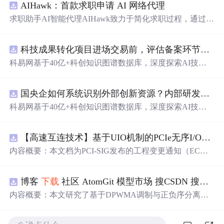
AIHawk：首款求职申请 AI 网络代理
求职助手AI智能代理AIHawk致力于简化求职过程，通过自
动化职位申请流程。借助人工智能，它能够帮助用户以定
制化的方式申请多个职位。
科技成果转化项目进场交易前，评估备案环节需要准备哪些材料？.docx
科易网基于40亿+科创知识图谱数据库，深度探索AI技术
在技术转移、成果转化、技术经纪、知识产权、产业创
新、科技招商等垂直领域的多样化应用场景，研究科技创
国央企如何系统识别外部创新资源？内部研发体系完善，但对外部高校、中小科技企业技术能力缺乏动态认知。.docx
新领域的AI+数智化解决方案，推动科技创新与产业创新
智能化发展。
科易网基于40亿+科创知识图谱数据库，深度探索AI技术
在技术转移、成果转化、技术经纪、知识产权、产业创
新、科技招商等垂直领域的多样化应用场景，研究科技创
【高速互连技术】基于UIO机制的PCIe无序I/O扩展：多路径架构下内存请求的高性能传输与排序控制方案设计
新领域的AI+数智化解决方案，推动科技创新与产业创新
智能化发展。
内容概要：本文档为PCI-SIG发布的工程变更通知（EC
N），介绍了名为“无序输入/输出（Unordered I/O, UIO）”
的新功能，旨在解决传统PCI/PCIe架构中严格的顺序传输
博客
下载
社区 AtomGit 模型市场 搜CSDN 搜索 AI 搜索 会员中心 创作中心 基于DPWMA调制与正负序分离的ANPC三电平并网逆变器前馈控制策略研究（Simulink仿真实现）
规则对多路径拓扑和高性能IO系统的限制。UIO基于Flit模
式，定义了一套新的TLP（事务层包）类型和规则，允许
内容概要：本文研究了基于DPWMA调制与正负序分离的
请求方（Requester）自主管理数据顺序，支持多路径路
ANPC三电平并网逆变器前馈控制策略，旨在解决传统三
由、提升系统效率并兼容现有生产者-消费者模型。文档详
电平逆变器存在的谐波含量高、电网不平衡工况适应性差