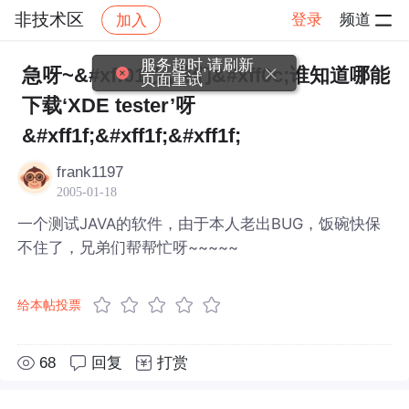
非技术区
登录
频道
加入
帖子详情
社区
非技术区
服务超时,请刷新
急呀~&#xff01;兄弟们&#xff0c;谁知道哪能
页面重试
下载‘XDE tester’呀
&#xff1f;&#xff1f;&#xff1f;
frank1197
2005-01-18
一个测试JAVA的软件，由于本人老出BUG，饭碗快保
不住了，兄弟们帮帮忙呀~~~~~
给本帖投票
68
回复
打赏