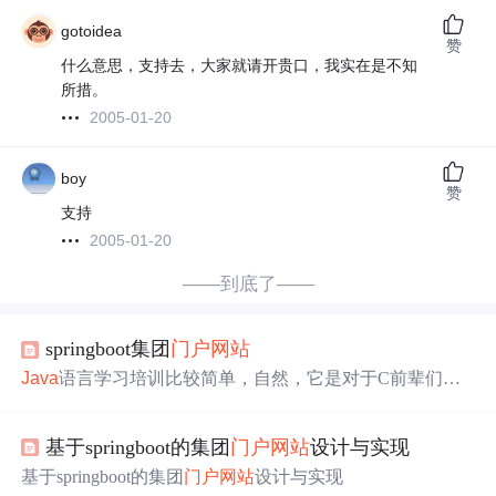
gotoidea
赞
什么意思，支持去，大家就请开贵口，我实在是不知
所措。
2005-01-20
boy
赞
支持
2005-01-20
——到底了——
springboot集团
门户网站
Java
语言学习培训比较简单，自然，它是对于C前辈们的
而言的，C 语言非常强劲。
Java
取消了许多特点，如go这
种描述，也取消了主文件，让所有文件夹全是类，类是二
基于springboot的集团
门户网站
设计与实现
维数组以及各种对象，也使
Java
处理一些对象的引入和回
收利用，让开发者只需建立对象，应用对象，编写代码逻
基于springboot的集团
门户网站
设计与实现
辑，不需要留意性能，让各种各样文件存储给
Java
自己解