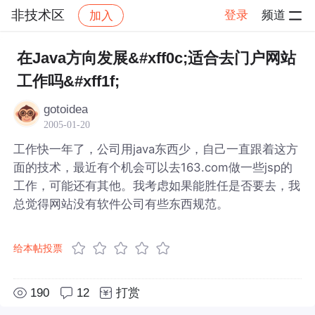
非技术区
登录
频道
加入
帖子详情
社区
非技术区
在Java方向发展&#xff0c;适合去门户网站
工作吗&#xff1f;
gotoidea
2005-01-20
工作快一年了，公司用java东西少，自己一直跟着这方
面的技术，最近有个机会可以去163.com做一些jsp的
工作，可能还有其他。我考虑如果能胜任是否要去，我
总觉得网站没有软件公司有些东西规范。
给本帖投票
190
12
打赏