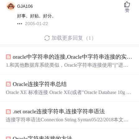
GJA106
赞
好事。好贴。好分。
2005-01-22
加载更多回复（1）
oracle中字符串的连接,Oracle中字符串连接的实现方法
1.和其他数据库系统类似，Oracle字符串连接使用“||”进行
字符串拼接，其使用方式和MSSQLServer中的加号“+”一
样。例如：SELECT '工号为'||FNumber||'的员工姓名为'||FNa
Oracle连接字符串总结
me FROM T_EmployeeWHERE FName IS NOT NULL2.除
了“||”，Oracle还支持使用CONCAT()函数进行字符串拼
Oracle XE 标准连接 Oracle XE(或者"Oracle Database 10g Ex
接，比如执行下面的SQL语句：SELE...
press Edition")是一个简单免费发布的版本。 以下是语法格
式： Driver=(Oracle in XEClient);dbq=111.21.31.99:1521/XE;
.net oracle连接字符串,连接字符串语法
Uid=myUsername;Pwd=myPassword; ODBC 新版本连接方
式 以下是语法格式： Driver={Microsoft ODBC for...
连接字符串语法Connection String Syntax05/22/2018本文内
容每个 .NET Framework 数据提供程序都有一个继承自 Con
nection 的 DbConnection 对象，以及一个提供程序特定的 C
Oracle字符串连接的方法