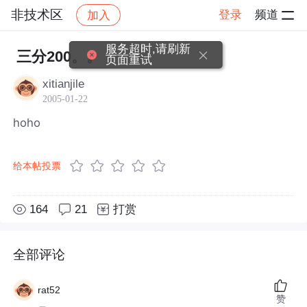
非技术区
登录
频道
加入
帖子详情
社区
非技术区
服务超时,请刷新
三分200。。
页面重试
xitianjile
2005-01-22
hoho
给本帖投票
164
21
打赏
全部评论
rat52
赞